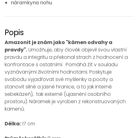
náramkyna nohu
Popis
Amazonit je znám jako "kámen odvahy a
pravdy".
Umožňuje, aby člověk objevil svou vlastní
pravdu a integritu a překonal strach z hodnocení a
konfrontace s ostatními. Pomáhá žít v souladu
vyznávanými životními hodnotami. Poskytuje
svobodu vyjadřovat své myšlenky a pocity a
stanovit silné a jasné hranice, a to jak interně
sebekázeň), tak externě (ujasnění osobního
prostoru). Náramek je vyroben z rekonstruovaných
kamenů.
Délka:
17 cm