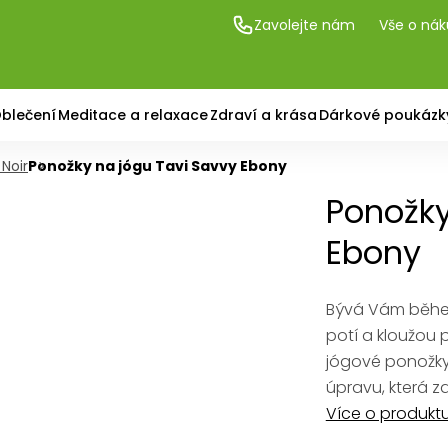
Zavolejte nám
Vše o ná
blečení
Meditace a relaxace
Zdraví a krása
Dárkové poukázk
Noir
Ponožky na jógu Tavi Savvy Ebony
Ponožky
Ebony
Bývá Vám běhe
potí a kloužou
jógové ponožky
úpravu, která z
Více o produkt