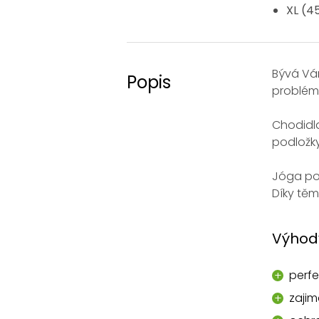
XL (45
Bývá Vá
Popis
problém
Chodidl
podložky
Jóga po
Díky tě
Výhod
perfe
zajim