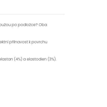
loužou po podložce? Oba
fektní přilnavost k povrchu
elastan (4%) a elastodien (3%).