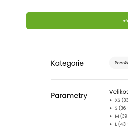
In
Kategorie
Ponožk
Velikos
Parametry
XS (33
S (36 
M (39
L (43 