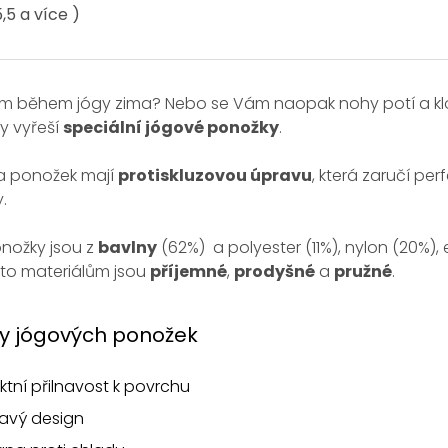
,5 a více )
m během jógy zima? Nebo se Vám naopak nohy potí a k
y vyřeší
speciální jógové ponožky
.
a ponožek mají
protiskluzovou úpravu
, která zaručí per
.
nožky jsou z
bavlny
(62%) a polyester (11%), nylon (20%), 
mto materiálům jsou
příjemné
,
prodyšné
a
pružné
.
y jógových ponožek
ktní přilnavost k povrchu
avý design