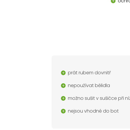
ochra
prát rubem dovnitř
nepoužívat bělidla
možno sušit v sušičce při n
nejsou vhodné do bot