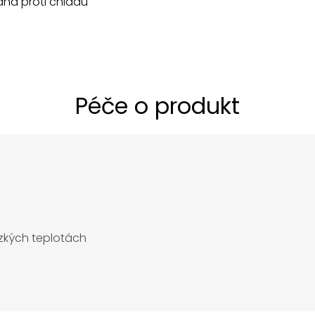
na proti chladu
Péče o produkt
ízkých teplotách