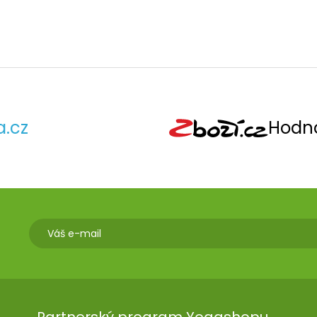
a.cz
Hodno