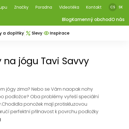
kupu
Značky
Poradna
Videotéka
Kontakt
CS
SK
Blog
Kamenný obchod
O nás
y a doplňky
Slevy
Inspirace
 na jógu Tavi Savvy
m jógy zima? Nebo se Vám naopak nohy
 po podložce? Oba problémy vyřeší speciální
.Chodidla ponožek mají protiskluzovou
aručí perfektní přilnavost k povrchu podložky
u