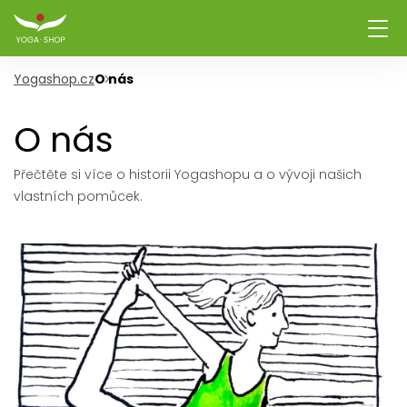
Yogashop.cz
O nás
O nás
Přečtěte si více o historii Yogashopu a o vývoji našich
vlastních pomůcek.