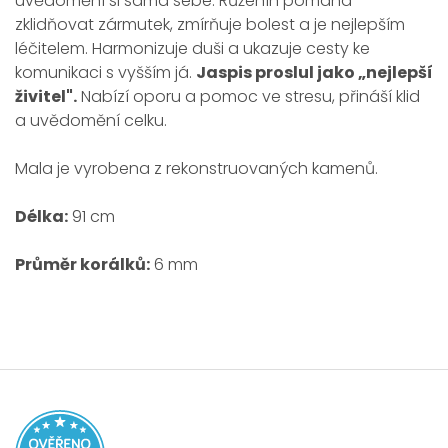
uvědomění si sama sebe. Růženín pomáhá
zklidňovat zármutek, zmírňuje bolest a je nejlepším
léčitelem. Harmonizuje duši a ukazuje cesty ke
komunikaci s vyšším já.
Jaspis proslul jako „nejlepší
živitel".
Nabízí oporu a pomoc ve stresu, přináší klid
a uvědomění celku.
Mala je vyrobena z rekonstruovaných kamenů.
Délka:
91 cm
Průměr korálků:
6 mm