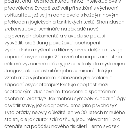
poznat onu fascinaci, kterou mnozí intelektuálové v
předválečné Evropě zažívali při setkání s východní
spiritualitou, jež se jim odhalovala s každým novým
překladem jógických a tantrických textů. Shamdasani
zrekonstruoval semináře na základě nově
objevených dokumentů a v úvodu se pokusil
vysvětlit, proč Jung považoval pochopení
východního myšlení za klíčový prvek dalšího rozvoje
západní psychologie. Zároveň obrací pozornost na
některé významné otázky, jež se vtíraly do mysli nejen
Jungovi, ale i účastníkům jeho seminářů: Jaký je
vztah mezi východními náboženskými školami a
západní psychoterapií? Existuje spojitost mezi
esoterickými duchovními tradicemi a spontánními
osobními prožitky? Jak mohou symboly kundaliní jógy
osvětlit stavy, jež diagnostikujeme jako psychózy?
Tyto otázky nebyly důležité jen ve 30. letech minulého
století, ale jak autor zdůrazňuje, jsou relevantní i pro
čtenáře na počátku nového tisíciletí. Tento svazek