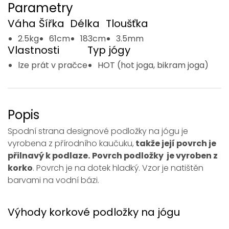
Parametry
Váha
Šířka
Délka
Tloušťka
2.5kg
61cm
183cm
3.5mm
Vlastnosti
Typ jógy
lze prát v pračce
HOT (hot joga, bikram joga)
Popis
Spodní strana designové podložky na jógu je
vyrobena z
přírodního kaučuku
,
takže její povrch je
přilnavý k podlaze.
Povrch podložky je vyroben z
korko
. Povrch je na dotek hladký. Vzor je natištěn
barvami na vodní bázi.
Výhody korkové podložky na jógu