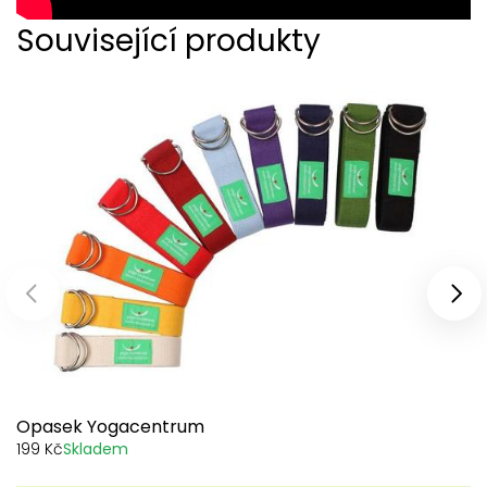
Související produkty
Předchozí produkty
Dal
Opasek Yogacentrum
199 Kč
Skladem