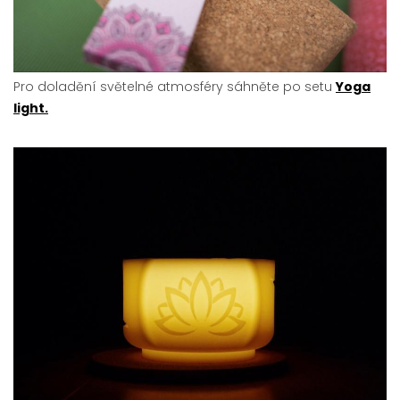
Pro doladění světelné atmosféry sáhněte po setu
Yoga
light.