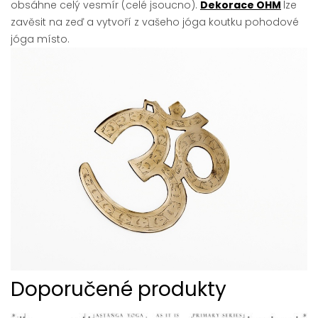
obsáhne celý vesmír (celé jsoucno).
Dekorace OHM
lze
zavěsit na zeď a vytvoří z vašeho jóga koutku pohodové
jóga místo.
Doporučené produkty