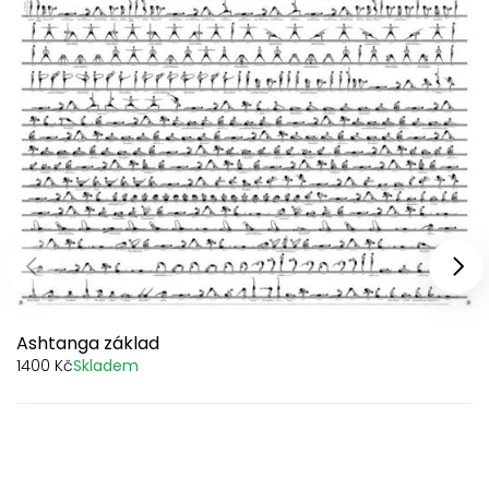
Předchozí produkty
Dal
Ashtanga základ
1400 Kč
Skladem