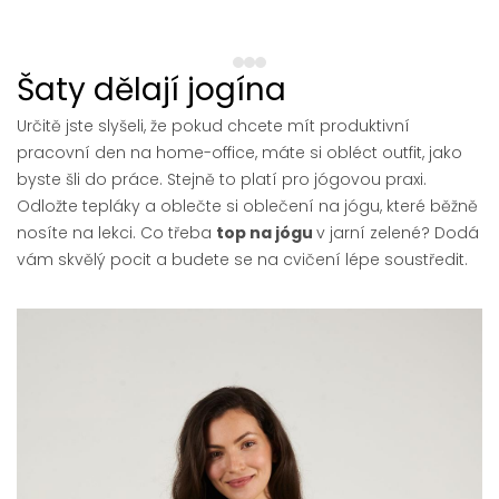
1
2
3
Šaty dělají jogína
Určitě jste slyšeli, že pokud chcete mít produktivní
pracovní den na home-office, máte si obléct outfit, jako
byste šli do práce. Stejně to platí pro jógovou praxi.
Odložte tepláky a oblečte si oblečení na jógu, které běžně
nosíte na lekci. Co třeba
top na jógu
v jarní zelené? Dodá
vám skvělý pocit a budete se na cvičení lépe soustředit.