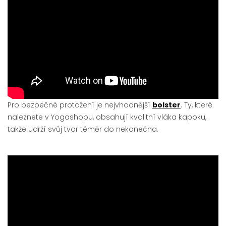
Pro bezpečné protažení je nejvhodnější
bolster
. Ty, které
naleznete v Yogashopu, obsahují kvalitní vláka kapoku,
takže udrží svůj tvar téměr do nekonečna.