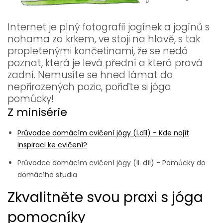
Internet je plný fotografií jogínek a jogínů s
nohama za krkem, ve stoji na hlavě, s tak
propletenými končetinami, že se nedá
poznat, která je levá přední a která pravá
zadní. Nemusíte se hned lámat do
nepřirozených pozic, pořiďte si jóga
pomůcky!
Z minisérie
Průvodce domácím cvičení jógy (I.díl) - Kde najít
inspiraci ke cvičení?
Průvodce domácím cvičení jógy (II. díl) - Pomůcky do
domácího studia
Zkvalitněte svou praxi s jóga
pomocníky