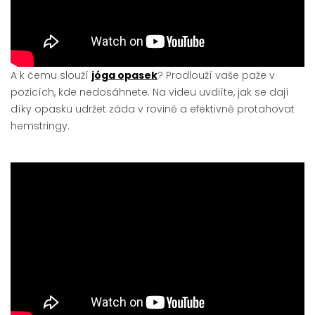
A k čemu slouží
jóga opasek
? Prodlouží vaše paže v
pozicích, kde nedosáhnete. Na videu uvdiíte, jak se dají
díky opasku udržet záda v rovině a efektivně protahovat
hemstringy.