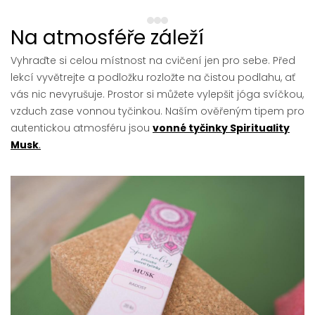
1
2
3
Na atmosféře záleží
Vyhraďte si celou místnost na cvičení jen pro sebe. Před
lekcí vyvětrejte a podložku rozložte na čistou podlahu, ať
vás nic nevyrušuje. Prostor si můžete vylepšit jóga svíčkou,
vzduch zase vonnou tyčinkou. Naším ověřeným tipem pro
autentickou atmosféru jsou
vonné tyčinky Spirituality
Musk
.