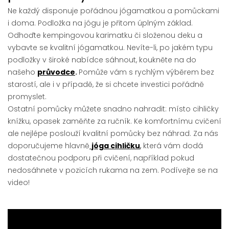
Ne každý disponuje pořádnou jógamatkou a pomůckami
i doma. Podložka na jógu je přitom úplným základ.
Odhoďte kempingovou karimatku či složenou deku a
vybavte se kvalitní jógamatkou. Nevíte-li, po jakém typu
podložky v široké nabídce sáhnout, koukněte na do
našeho
průvodce
.
Pomůže vám s rychlým výběrem bez
starostí, ale i v případě, že si chcete investici pořádně
promyslet.
Ostatní pomůcky můžete snadno nahradit: místo cihličky
knížku, opasek zaměňte za ručník. Ke komfortnímu cvičení
ale nejlépe poslouží kvalitní pomůcky bez náhrad. Za nás
doporučujeme hlavně
jóga cihličku
,
která vám dodá
dostatečnou podporu při cvičení, například pokud
nedosáhnete v pozicích rukama na zem. Podívejte se na
video!