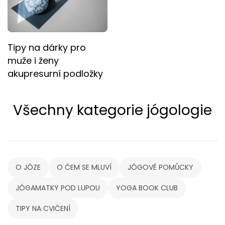
Tipy na dárky pro
muže i ženy
akupresurní podložky
Všechny kategorie jógologie
O JÓZE
O ČEM SE MLUVÍ
JÓGOVÉ POMŮCKY
JÓGAMATKY POD LUPOU
YOGA BOOK CLUB
TIPY NA CVIČENÍ