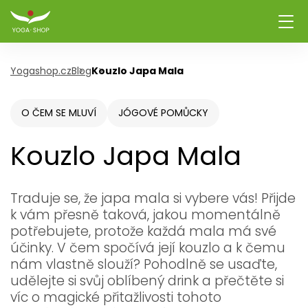
Yogashop.cz
Blog
Kouzlo Japa Mala
O ČEM SE MLUVÍ
JÓGOVÉ POMŮCKY
Kouzlo Japa Mala
Traduje se, že japa mala si vybere vás! Přijde
k vám přesně taková, jakou momentálně
potřebujete, protože každá mala má své
účinky. V čem spočívá její kouzlo a k čemu
nám vlastně slouží? Pohodlně se usaďte,
udělejte si svůj oblíbený drink a přečtěte si
víc o magické přitažlivosti tohoto