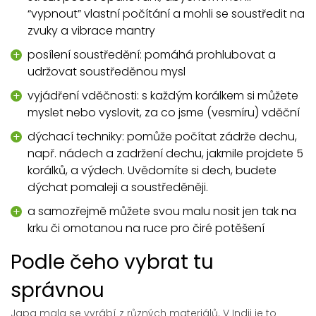
“vypnout” vlastní počítání a mohli se soustředit na
zvuky a vibrace mantry
posílení soustředění: pomáhá prohlubovat a
udržovat soustředěnou mysl
vyjádření vděčnosti: s každým korálkem si můžete
myslet nebo vyslovit, za co jsme (vesmíru) vděční
dýchací techniky: pomůže počítat zádrže dechu,
např. nádech a zadržení dechu, jakmile projdete 5
korálků, a výdech. Uvědomíte si dech, budete
dýchat pomaleji a soustředěněji.
a samozřejmě můžete svou malu nosit jen tak na
krku či omotanou na ruce pro čiré potěšení
Podle čeho vybrat tu
správnou
Japa mala se vyrábí z různých materiálů. V Indii je to