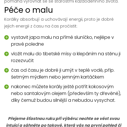
pomáhá vyrovnat se se starostmi každodenního života.
Péče o malu
Korálky absorbují a uchovávají energii, proto je dobré
jejich energii z času na čas pročistit:
vystavit japa malu na přímé sluníčko, nejlépe v
pravé poledne
vložit malu do tibetské mísy a klepáním na stěnu ji
rozezvučit
čas od času je dobré ji umýt v teplé vodě, příp.
šetrným mýdlem nebo jemným kartáčkem
nakonec můžete korály ještě potřít kokosovým
nebo santalovým olejem (především ty dřevěné),
díky čemuž budou silnější a nebudou vysychat.
Přejeme šťastnou ruku při výběru: nechte se vést svou
intuicí a sáhněte po takové, která vás na první pohled či