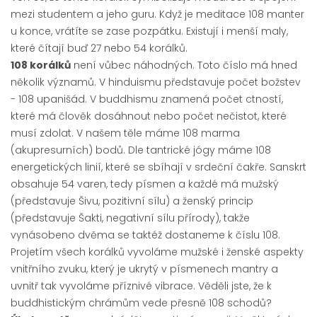
mezi studentem a jeho guru. Když je meditace 108 manter
u konce, vrátíte se zase pozpátku. Existují i menší maly,
které čítají buď 27 nebo 54 korálků.
108 korálků
není vůbec náhodných. Toto číslo má hned
několik významů. V hinduismu představuje počet božstev
- 108 upanišád. V buddhismu znamená počet ctností,
které má člověk dosáhnout nebo počet nečistot, které
musí zdolat. V našem těle máme 108 marma
(akupresurních) bodů. Dle tantrické jógy máme 108
energetických linií, které se sbíhají v srdeční čakře. Sanskrt
obsahuje 54 varen, tedy písmen a každé má mužský
(představuje Šivu, pozitivní sílu) a ženský princip
(představuje Šakti, negativní sílu přírody), takže
vynásobeno dvěma se taktéž dostaneme k číslu 108.
Projetím všech korálků vyvoláme mužské i ženské aspekty
vnitřního zvuku, který je ukrytý v písmenech mantry a
uvnitř tak vyvoláme příznivé vibrace. Věděli jste, že k
buddhistickým chrámům vede přesně 108 schodů?