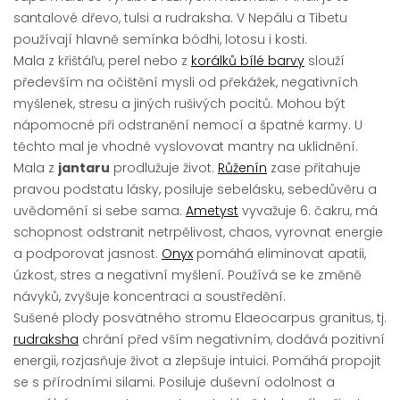
santalové dřevo, tulsi a rudraksha. V Nepálu a Tibetu
používají hlavně semínka bódhi, lotosu i kosti.
Mala z křištáľu, perel nebo z
korálků bílé barvy
slouží
především na očištění mysli od překážek, negativních
myšlenek, stresu a jiných rušivých pocitů. Mohou být
nápomocné při odstranění nemocí a špatné karmy. U
těchto mal je vhodné vyslovovat mantry na uklidnění.
Mala z
jantaru
prodlužuje život.
Růženín
zase přitahuje
pravou podstatu lásky, posiluje sebelásku, sebedůvěru a
uvědomění si sebe sama.
Ametyst
vyvažuje 6. čakru, má
schopnost odstranit netrpělivost, chaos, vyrovnat energie
a podporovat jasnost.
Onyx
pomáhá eliminovat apatii,
úzkost, stres a negativní myšlení. Používá se ke změně
návyků, zvyšuje koncentraci a soustředění.
Sušené plody posvätného stromu Elaeocarpus granitus, tj.
rudraksha
chrání před vším negativním, dodává pozitivní
energii, rozjasňuje život a zlepšuje intuici. Pomáhá propojit
se s přírodními silami. Posiluje duševní odolnost a