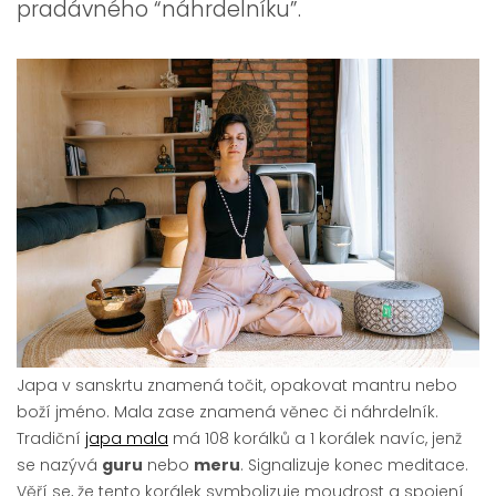
pradávného “náhrdelníku”.
Japa v sanskrtu znamená točit, opakovat mantru nebo
boží jméno. Mala zase znamená věnec či náhrdelník.
Tradiční
japa mala
má 108 korálků a 1 korálek navíc, jenž
se nazývá
guru
nebo
meru
. Signalizuje konec meditace.
Věří se, že tento korálek symbolizuje moudrost a spojení