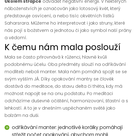
Úkolem střapce
odvádět negativní energii. V některých
náboženstvích je označován jako lotosový květ, který
představuje osvícení, a nebo tisíc okvětních lístků
Saharsrara. Můžeme ho interpretovat i jako struny, které
nás pojí s božstvem a jednotou či jako symbol naší prány
a vědomí.
K čemu nám mala poslouží
Mala se často přirovnává k růženci, hlavně kvůli
podobnému účelu. Oba předměty slouží na odříkávání
modliteb neboli manter. Mala nám pomáhá spojit se se
svým vyšším JÁ. Díky opakování mantry se člověk
dostává do meditace, do stavu delta či théta, kdy má
možnost napojit se na onu podstatu. Po meditaci
odcházíme duševně očištění, harmonizovaní, šťastní a s
lehkostí. A to je v dnešním uspěchaném světě jako
balzám na duši.
odříkávání manter: jednotlivé korálky pomáhají
střežit počet opakování, abychom mohli