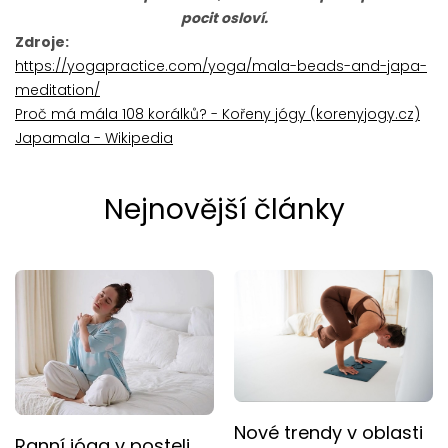
pocit osloví.
Zdroje:
https://yogapractice.com/yoga/mala-beads-and-japa-
meditation/
Proč má mála 108 korálků? - Kořeny jógy (korenyjogy.cz)
Japamala - Wikipedia
Nejnovější články
Nové trendy v oblasti
Ranní jóga v posteli