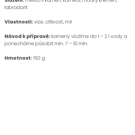
Složení:
měsíční kámen, karneol, modrý křemen,
labradorit
Vlastnosti:
vize, citlivost, mír
Návod k přípravě:
kameny vložíme do 1 – 2 l vody a
ponecháme působit min. 7 – 10 min.
Hmotnost:
150 g