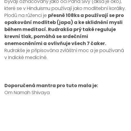
bývají označovány jako oči Pána Šivy (akša je oko),
které se v Hinduismu používají jako modlitební korálky.
Plodů na růženci je
přesně 108ks a používají se pro
opakování modliteb (japa) a ke sklidnění mysli
během meditací.
Rudrakša prý také reguluje
krevní tlak, pomáhá se srdečními
onemocněními a ovlivňuje všech 7 čaker.
Rudrakše je připisována zvláštní moc a je používaná
v Indické medicíně.
Doporučená mantra pro tuto mala je:
Om Namah Shivaya