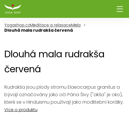
Yogashop.cz
Meditace a relaxace
Mala
Dlouhá mala rudrakša červená
Dlouhá mala rudrakša
červená
Rudrakša jsou plody stromu Elaeocarpus granitus a
bývají označovány jako oči Pána Šivy ("akša" je oko),
které se v Hinduismu používají jako modlitební korálky.
Více o produktu