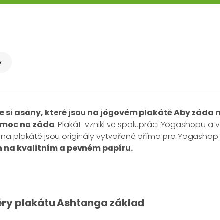
y
e si asány, které jsou na jógovém plakátě Aby záda n
i moc na záda
. Plakát vznikl ve spolupráci Yogashopu a 
 na plakátě jsou originály vytvořené přímo pro Yogasho
n na kvalitním a pevném papíru.
ry plakátu Ashtanga základ