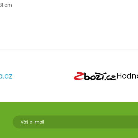
31 cm
a.cz
Hodno