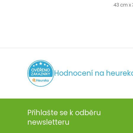
43 cm x 
Hodnocení na heurek
Přihlašte se k odběru
newsletteru