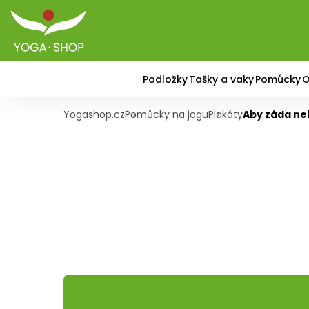
Podložky
Tašky a vaky
Pomůcky
O
Yogashop.cz
Pomůcky na jogu
Plakáty
Aby záda ne