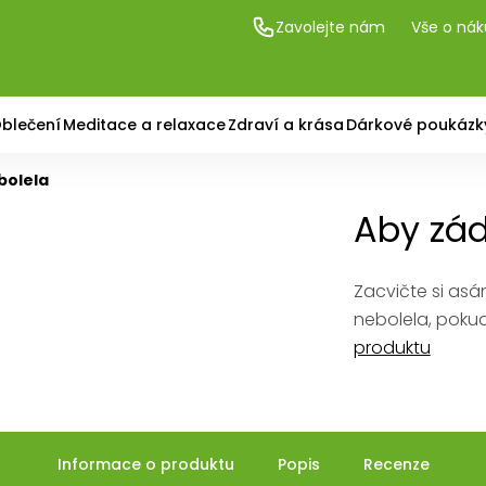
Zavolejte nám
Vše o ná
blečení
Meditace a relaxace
Zdraví a krása
Dárkové poukázk
bolela
Aby zád
Zacvičte si asá
nebolela, pokud
produktu
Informace o produktu
Popis
Recenze