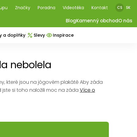
kupu
Značky
Poradna
Videotéka
Kontakt
CS
SK
Blog
Kamenný obchod
O nás
y a doplňky
Slevy
Inspirace
a nebolela
ny, které jsou na jógovém plakátě Aby záda
 jste si toho naložili moc na záda
Více o