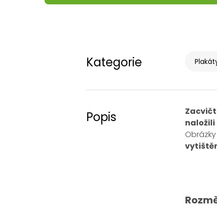
Kategorie
Plakát
Zacvičt
Popis
naložil
Obrázky
vytiště
Rozmě