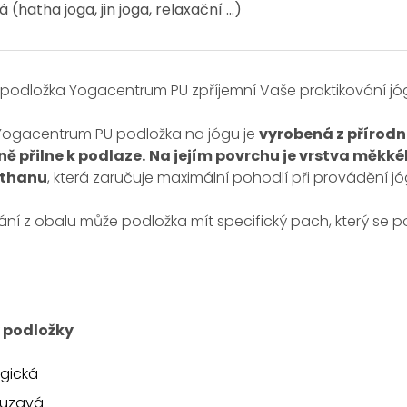
(hatha joga, jin joga, relaxační ...)
podložka Yogacentrum PU zpříjemní Vaše praktikování jó
 Yogacentrum PU podložka na jógu je
vyrobená z přírod
ně přilne k podlaze.
Na jejím povrchu je vrstva měkk
ethanu
, která zaručuje maximální pohodlí při provádění 
ní z obalu může podložka mít specifický pach, který se p
 podložky
gická
ouzavá