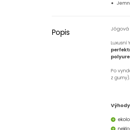
Jemná 
Jógová 
Popis
Luxusní
perfekt
polyur
Po vyndá
z gumy).
Výhody
ekolo
nekl