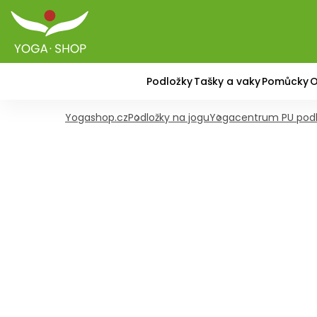
Podložky
Tašky a vaky
Pomůcky
O
Yogashop.cz
Podložky na jogu
Yogacentrum PU podl