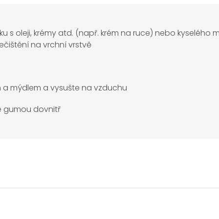
yku s oleji, krémy atd. (např. krém na ruce) nebo kyselého
čištění na vrchní vrstvě
m a mýdlem a vysušte na vzduchu
jte gumou dovnitř