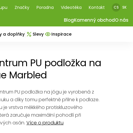
kupu
Značky
Poradna
Videotéka
Kontakt
CS
SK
Blog
Kamenný obchod
O nás
y a doplňky
Slevy
Inspirace
ntrum PU podložka na
ue Marbled
ntrum PU podložka na jógu je vyrobená z
uku a díky tomu perfektně přilne k podlaze.
u je vrstva měkkého protiskluzového
terá zaručuje maximální pohodlí při
ových asán.
Více o produktu