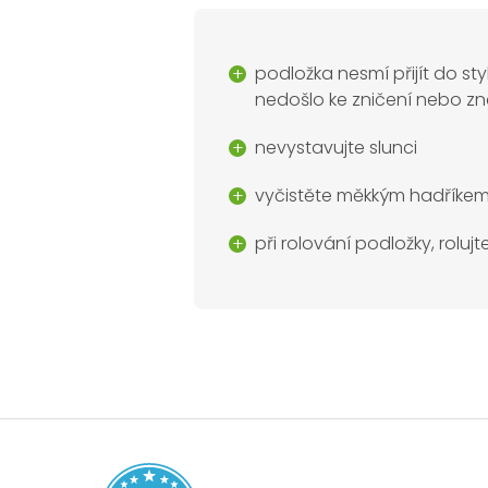
podložka nesmí přijít do st
nedošlo ke zničení nebo zne
nevystavujte slunci
vyčistěte měkkým hadříke
při rolování podložky, rolu