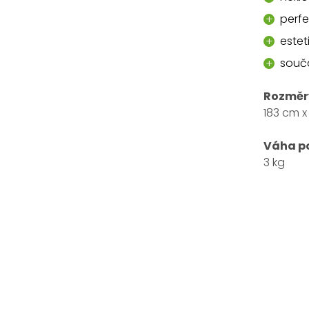
perfe
estet
součá
Rozměr
183 cm 
Váha p
3 kg