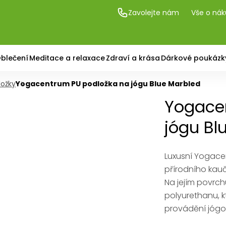
Zavolejte nám
Vše o ná
blečení
Meditace a relaxace
Zdraví a krása
Dárkové poukázk
ožky
Yogacentrum PU podložka na jógu Blue Marbled
Yogace
jógu Bl
Luxusní Yogace
přírodního kauč
Na jejím povrch
polyurethanu, k
provádění jóg