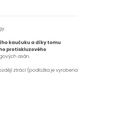
gy.
ního kaučuku a díky tomu
ého protiskluzového
jógových asán.
ozdějí ztrácí (podložka je vyrobena