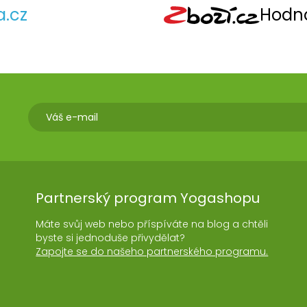
a.cz
Hodno
Partnerský program Yogashopu
Máte svůj web nebo příspíváte na blog a chtěli
byste si jednoduše přivydělat?
Zapojte se do našeho partnerského programu.