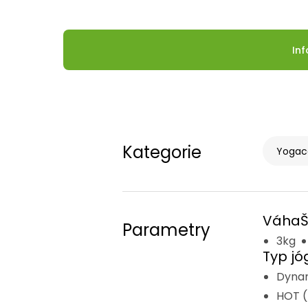
In
Kategorie
Yogac
Váha
Š
Parametry
3kg
Typ jó
Dynam
HOT (