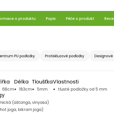
formace o produktu
Popis
Péče o produkt
Rece
entrum PU podložky
Protiskluzové podložky
Designové 
ířka
Délka
Tloušťka
Vlastnosti
68cm
183cm
5mm
tlusté podložky od 5 mm
gy
ická (aštanga, vinyasa)
hot joga, bikram joga)