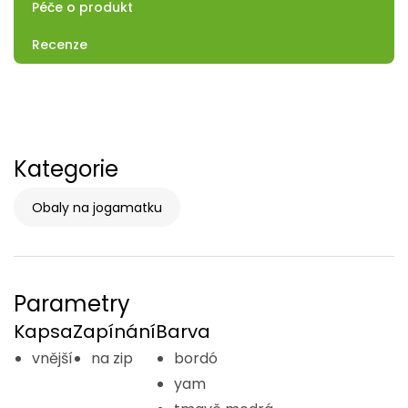
Péče o produkt
Recenze
Kategorie
Obaly na jogamatku
Parametry
Kapsa
Zapínání
Barva
vnější
na zip
bordó
yam