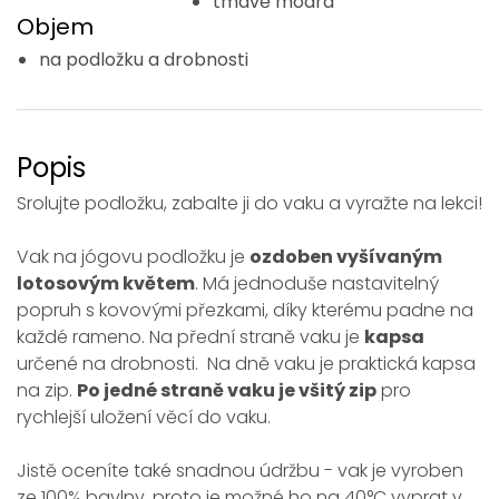
tmavě modrá
Objem
na podložku a drobnosti
Popis
Srolujte podložku, zabalte ji do vaku a vyražte na lekci!
Vak na jógovu podložku je
ozdoben vyšívaným
lotosovým květem
. Má jednoduše nastavitelný
popruh s kovovými přezkami, díky kterému padne na
každé rameno. Na přední straně vaku je
kapsa
určené na drobnosti. Na dně vaku je praktická kapsa
na zip.
Po jedné straně vaku je všitý zip
pro
rychlejší uložení věcí do vaku.
Jistě oceníte také snadnou údržbu - vak je vyroben
ze 100% bavlny, proto je možné ho na 40°C vyprat v