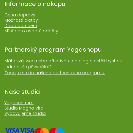
Informace o nákupu
Cena dopravy
Možnosti platby
Doba doručení
Místa pro osobní odběry
Partnerský program Yogashopu
Máte svůj web nebo příspíváte na blog a chtěli byste si
jednoduše přivydělat?
Zapojte se do našeho partnerského programu.
Naše studia
Yogacentrum
Studio Magna Vita
Vybavujeme studia