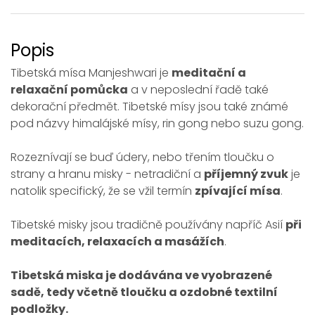
Popis
Tibetská mísa Manjeshwari je
meditační a
relaxační pomůcka
a v neposlední řadě také
dekorační předmět. Tibetské mísy jsou také známé
pod názvy himalájské mísy, rin gong nebo suzu gong.
Rozeznívají se buď údery, nebo třením tloučku o
strany a hranu misky - netradiční a
příjemný zvuk
je
natolik specifický, že se vžil termín
zpívající mísa
.
Tibetské misky jsou tradičně používány napříč Asií
při
meditacích, relaxacích a masážích
.
Tibetská miska je dodávána ve vyobrazené
sadě, tedy včetně tloučku a ozdobné textilní
podložky.