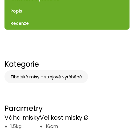
Popis
Recenze
Kategorie
Tibetské mísy - strojově vyráběné
Parametry
Váha misky
Velikost misky Ø
1.5kg
16cm