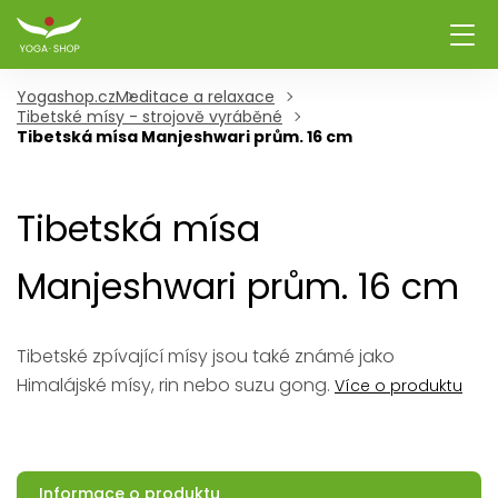
Yogashop.cz
Meditace a relaxace
Tibetské mísy - strojově vyráběné
Tibetská mísa Manjeshwari prům. 16 cm
Tibetská mísa
Manjeshwari prům. 16 cm
Tibetské zpívající mísy jsou také známé jako
Himalájské mísy, rin nebo suzu gong.
Více o produktu
Informace o produktu