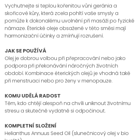
Vychutnejte si teplou kořenitou vůni geránia a
skořicové kůry, která zcela pohltí vaše smysly a
pomůže k dokonalému uvolnění při masáži po fyzické
námaze. Éterické oleje obsažené v této směsi mají
harmonizační účinky a zmírňují rozrušení.
JAK SE POUŽÍVÁ
Olej je dobrou volbou při přepracování nebo jako
podpora při překonávání náročných životních
období. Kombinace éterických olejů je vhodná také
při menstruaci nebo pro ženy v menopauze.
KOMU UDĚLÁ RADOST
Těm, kdo chtějí alespoň na chvíli uniknout životnímu
stresu a skutečně vydatně si odpočinout.
KOMPLETNÍ SLOŽENÍ
Helianthus Annuus Seed Oil (slunečnicový olej v bio