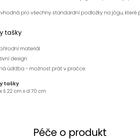
e vhodná pro všechny standardní podložky na jógu, které
y tašky
přírodní materiál
tivní design
ná údržba - možnost prát v pračce
y tašky
x š 22 cm x d 70 cm
Péče o produkt