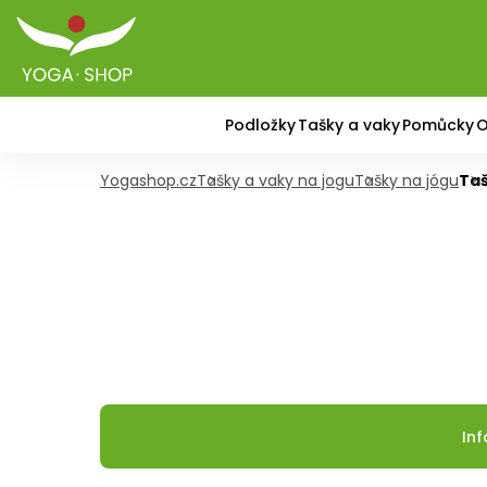
Podložky
Tašky a vaky
Pomůcky
O
Yogashop.cz
Tašky a vaky na jogu
Tašky na jógu
Taš
In