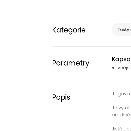
Kategorie
Tašky 
Kapsa
Parametry
vnější
Jógová t
Popis
Je vyro
předměty
Jistě oc