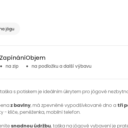
na jógu
Zapínání
Objem
na zip
na podložku a další výbavu
aška s potiskem je ideálním úkrytem pro jógové nezbytno
bena
z bavlny
, má zpevněné vypodšívkované dno a
tři 
 - klíče, peněženka, mobilní telefon.
eníte
snadnou údržbu
, taška na jógové vybavení je prat