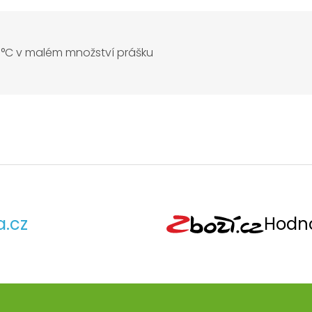
°C v malém množství prášku
a.cz
Hodno