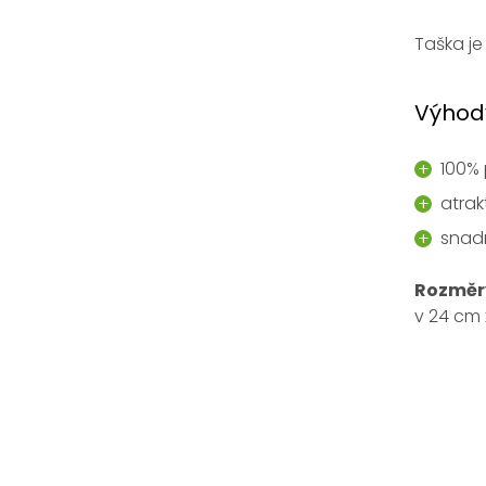
Taška j
Výhod
100% 
atrak
snad
Rozměr
v 24 cm 