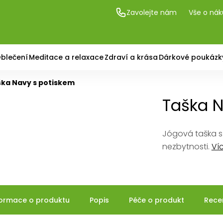
Zavolejte nám
Vše o ná
blečení
Meditace a relaxace
Zdraví a krása
Dárkové poukázk
ka Navy s potiskem
Taška N
Jógová taška s 
nezbytnosti.
Ví
formace o produktu
Popis
Péče o produkt
Rece