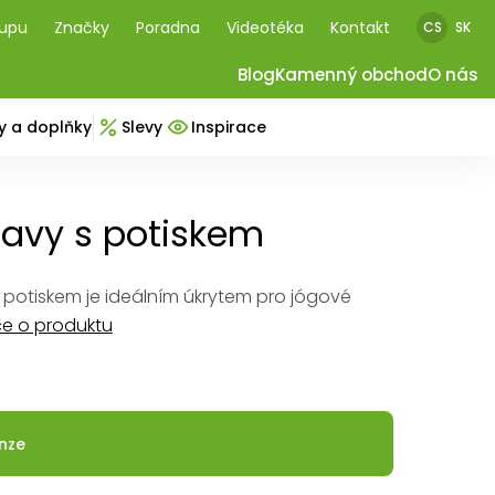
kupu
Značky
Poradna
Videotéka
Kontakt
CS
SK
Blog
Kamenný obchod
O nás
y a doplňky
Slevy
Inspirace
avy s potiskem
potiskem je ideálním úkrytem pro jógové
ce o produktu
nze