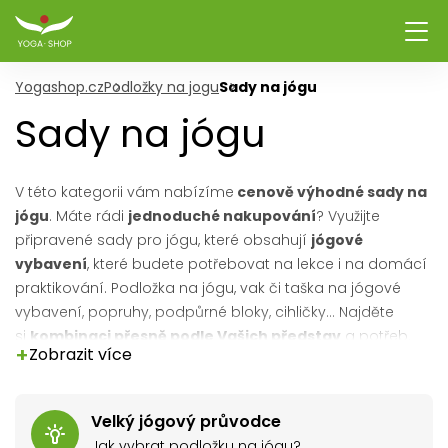
Yogashop.cz
Podložky na jogu
Sady na jógu
Sady na jógu
V této kategorii vám nabízíme
cenově výhodné sady na
jógu
. Máte rádi
jednoduché nakupování
? Využijte
připravené sady pro jógu, které obsahují
jógové
vybavení
, které budete potřebovat na lekce i na domácí
praktikování. Podložka na jógu, vak či taška na jógové
vybavení, popruhy, podpůrné bloky, cihličky... Najděte
si
kombinaci přesně podle Vašich představ
a potřeb.
+
Zobrazit více
Nenašli jste svou oblíbenou barevnou kombinaci?
Napište nám
, sestavíme sadu přímo pro Vás.
Velký jógový průvodce
Jak vybrat podložku na jógu?