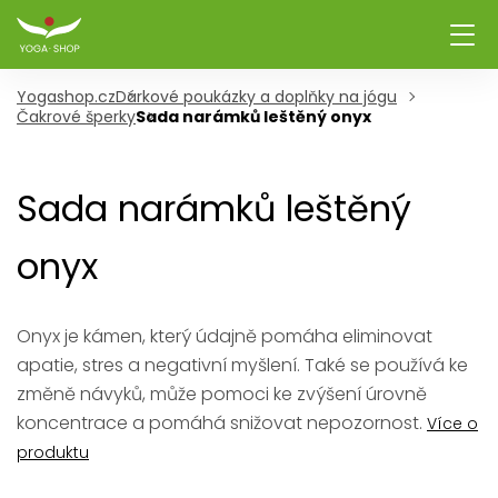
Yogashop.cz
Dárkové poukázky a doplňky na jógu
Čakrové šperky
Sada narámků leštěný onyx
Sada narámků leštěný
onyx
Onyx je kámen, který údajně pomáha eliminovat
apatie, stres a negativní myšlení. Také se používá ke
změně návyků, může pomoci ke zvýšení úrovně
koncentrace a pomáhá snižovat nepozornost.
Více o
produktu