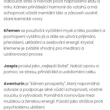
odbourat stres a navodit pocit naprostého klidu a
míru. Kámen přinášející harmonii do vztahů a má
schopnost očistit mentální tělo a zároveň uvolnit
staré karmické vzory.
Křemen
se používá k vyčištění mysli a těla, posílení a
pochopení vyššího já a dále se užívá k přijímání,
přenášení, ukládání a zesilování energií. Krystal
křemene je zvláště vhodný pro meditaci a
uzdravovací proces.
Jaspis
proslul jako „nejlepší živitel". Nabízí oporu a
pomoc ve stresu, přináší klid a uvědomění celku.
Aventurin
je "kámen prosperity", který napomáhá
odvaze a podporuje silné vůdčí schopnosti, včetně
soucitu a vytrvalosti. Pomáhá k rovnováze mezi
mužskou a ženskou energií. Působí jako strážce proti
psychickému ublížení