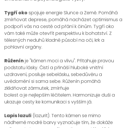
Tygří oko
spojuje energie Slunce a Země. Pomáhá
zmírňovat deprese, pomáhá nacházet optimismus a
podpoří vás na cestě od přání k činům. Tygří oko
vám také může otevřít perspektivu k bohatství. Z
tělesných neduhů kladně působí na oči, krk a
pohlavní orgány.
Růženín
je "kámen moci a vlivu". Přitahuje pravou
podstatu lásky. Čistí a přináší hluboké vnitřní
uzdravení, posiluje sebelásku, sebedůvěru a
uvědomění si sama sebe. Růženín pomáhá
zklidňovat zármutek, zmírňuje
bolest a je nejlepším léčitelem. Harmonizuje duši a
ukazuje cesty ke komunikaci s vyšším já.
Lapis lazuli
(lazurit). Tento kámen se mimo
nádherně modré barvy vyznačuje tím, že dokáže