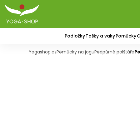
Podložky
Tašky a vaky
Pomůcky
O
Yogashop.cz
Pomůcky na jogu
Podpůrné polštáře
Po