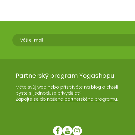
Partnerský program Yogashopu
Máte svůj web nebo příspíváte na blog a chtěli
byste si jednoduše přivydělat?
Zapojte se do našeho partnerského programu.