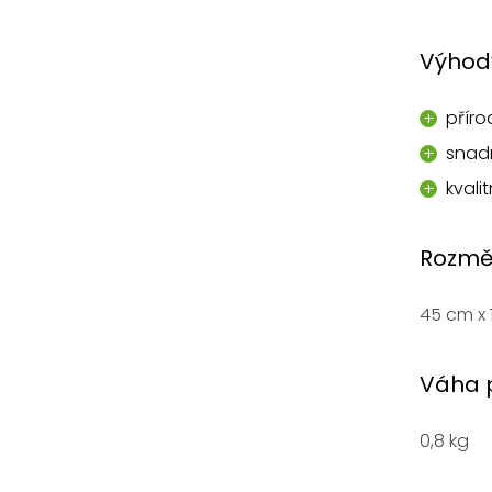
Výhod
příro
snad
kvali
Rozmě
45 cm x 
Váha 
0,8 kg