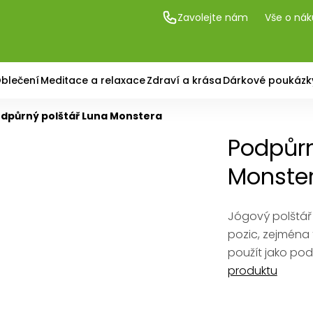
Zavolejte nám
Vše o ná
blečení
Meditace a relaxace
Zdraví a krása
Dárkové poukázk
dpůrný polštář Luna Monstera
Podpůrn
Monste
Jógový polštář
pozic, zejména
použít jako po
produktu