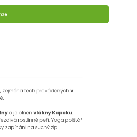
nze
ic, zejména těch prováděných
v
ě.
lny
a je plněn
vlákny Kapoku
.
ezdívá rostlinné peří. Yoga polštář
íky zapínání na suchý zip