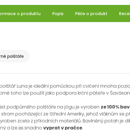
formace o produktu
Popis
Péče o produkt
Rece
né polštáře
polštář Luna je ideální pomůckou při cvičení mnoha poz
romě toho lze použít jako podpora krční páteře v Šavásan
část podpůrného polštáře na jógu je vyroben
ze 100% bav
 strom pocházející ze Střední Ameriky, jehož vláknům se př
vyroben zcela z přírodních materiálů. Bavlněný potah je d
ný a lze jej snadno
vyprat v pračce
.