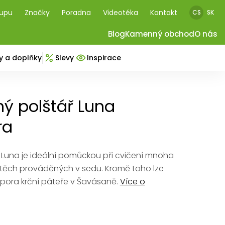
kupu
Značky
Poradna
Videotéka
Kontakt
CS
SK
Blog
Kamenný obchod
O nás
y a doplňky
Slevy
Inspirace
ý polštář Luna
ra
 Luna je ideální pomůckou při cvičení mnoha
 těch prováděných v sedu. Kromě toho lze
dpora krční páteře v Šavásaně.
Více o