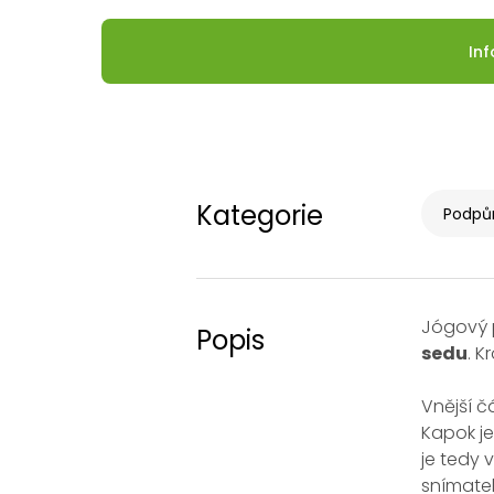
In
Kategorie
Podpůr
Jógový 
Popis
sedu
. K
Vnější 
Kapok je
je tedy 
snímatel