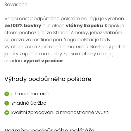
Šavásaně.
Vnější část podpůrného polštáře na jógu je vyroben
ze 100% bavlny
a je plněn
vlákny Kapoku
. Kapok je
strom pocházející ze Střední Ameriky, jehož vláknům
se přezdívá rostlinné peří. Yoga polštář je tedy
vyroben zcela z přírodních materiálů. Bavlněný potah
je díky zapínání na suchý zip snímatelný a lze jej
snadno
vyprat v pračce
.
Výhody podpůrného polštáře
přírodní materiál
snadná údržba
kvalitní zpracování a mnohostranné využití
Rozměry podpůrného polštáře