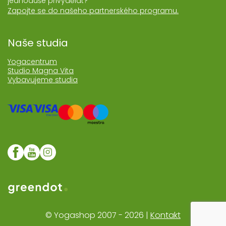
jednoduše přivydělat?
Zapojte se do našeho partnerského programu.
Naše studia
Yogacentrum
Studio Magna Vita
Vybavujeme studia
Web realozoval Greendot
© Yogashop 2007 - 2026 |
Kontakt