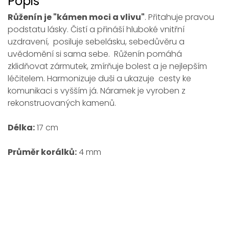
Popis
Růženín je "kámen moci a vlivu"
. Přitahuje pravou
podstatu lásky. Čistí a přináší hluboké vnitřní
uzdravení, posiluje sebelásku, sebedůvěru a
uvědomění si sama sebe. Růženín pomáhá
zklidňovat zármutek, zmírňuje bolest a je nejlepším
léčitelem. Harmonizuje duši a ukazuje cesty ke
komunikaci s vyšším já. Náramek je vyroben z
rekonstruovaných kamenů.
Délka:
17 cm
Průměr korálků:
4 mm