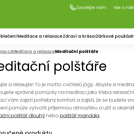
Zavolejte nám
Vše o ná
blečení
Meditace a relaxace
Zdraví a krása
Dárkové poukázk
hop.cz
Meditace a relaxace
Meditační polštáře
ditační polštáře
jte a relaxujte! To je motto cvičitelů jógy. Abyste si medita
bujete správné pomůcky na meditaci jako třeba relaxační 
ci Vám zajistí potřebný komfort a zajistí, že se budete s
ení pomůže vytvořit příjemnou atmosféru a užít si okam
ační polštář dlouhý
nebo
polštář mandala
.
ručené produkty