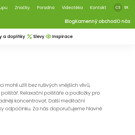
kupu
Značky
Poradna
Videotéka
Kontakt
CS
SK
Blog
Kamenný obchod
O nás
y a doplňky
Slevy
Inspirace
ci mohli užít bez rušivých vnějších vlivů,
polštář. Relaxační polštáře a podložky pro
nadněji koncentrovat. Další meditační
žiky odpočinku. Za nás doporučujeme hlavně