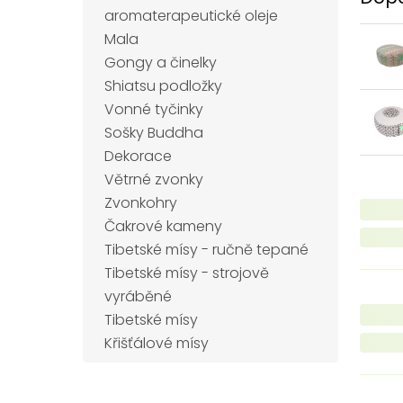
aromaterapeutické oleje
Mala
Gongy a činelky
Shiatsu podložky
Vonné tyčinky
Sošky Buddha
Dekorace
Větrné zvonky
Zvonkohry
Čakrové kameny
Tibetské mísy - ručně tepané
Tibetské mísy - strojově
vyráběné
Tibetské mísy
Křišťálové mísy