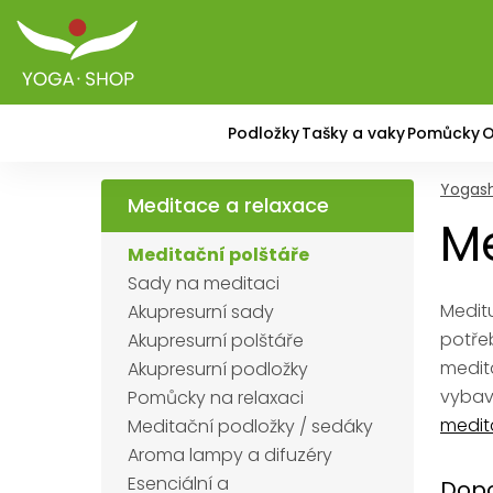
Podložky
Tašky a vaky
Pomůcky
O
Yogas
Meditace a relaxace
Me
Meditační polštáře
Sady na meditaci
Meditu
Akupresurní sady
potře
Akupresurní polštáře
medita
Akupresurní podložky
vybav
Pomůcky na relaxaci
medit
Meditační podložky / sedáky
Aroma lampy a difuzéry
Esenciální a
Dopo