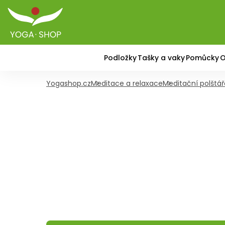
Podložky
Tašky a vaky
Pomůcky
O
Yogashop.cz
Meditace a relaxace
Meditační polštář