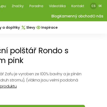
kupu
Značky
Poradna
Videotéka
Kontakt
CS
SK
Blog
Kamenný obchod
O nás
y a doplňky
Slevy
Inspirace
ní polštář Rondo s
m pink
ář Zafu je vyroben ze 100% bavlny a je plněn
(druh stromu), (vlákna jsou velmi podobná
 produktu