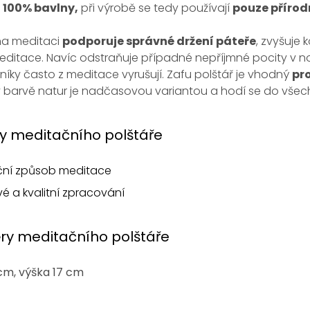
e
100% bavlny,
při výrobě se tedy používají
pouze přírod
na meditaci
podporuje správné držení páteře
, zvyšuje
editace. Navíc odstraňuje případné nepříjmné pocity v noh
íky často z meditace vyrušují. Zafu polštář je vhodný
pr
v barvě natur je nadčasovou variantou a hodí se do všech 
y meditačního polštáře
iční způsob meditace
vé a kvalitní zpracování
ry meditačního polštáře
cm, výška 17 cm