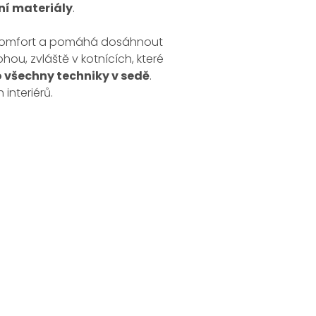
ní materiály
.
 komfort a pomáhá dosáhnout
ou, zvláště v kotnících, které
o všechny techniky v sedě
.
interiérů.