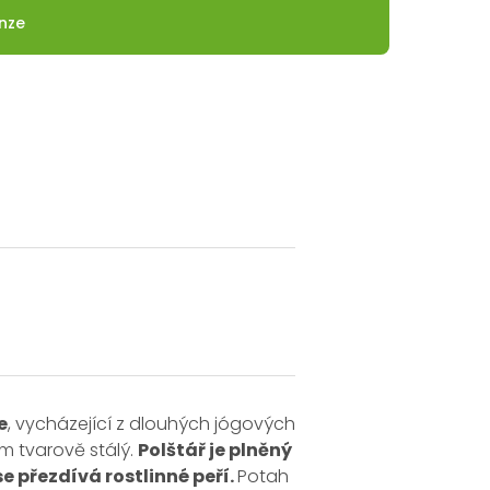
nze
e
, vycházející z dlouhých jógových
m tvarově stálý.
Polštář je plněný
e přezdívá rostlinné peří
.
Potah