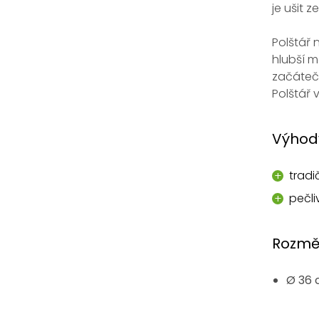
je ušit z
Polštář 
hlubší m
začátečn
Polštář 
Výhod
trad
pečli
Rozmě
Ø 36 