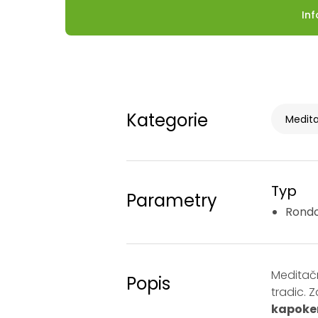
In
Kategorie
Medita
Typ
Parametry
Rond
Meditačn
Popis
tradic. 
kapoke