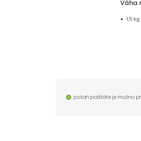
Váha 
1,5 kg
potah polštáře je možno p