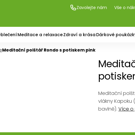
Zavolejte nám
Vše o ná
blečení
Meditace a relaxace
Zdraví a krása
Dárkové poukázk
e
Meditační polštář Rondo s potiskem pink
Meditač
potiske
Meditační polšt
vlákny Kapoku 
bavlně).
Více o