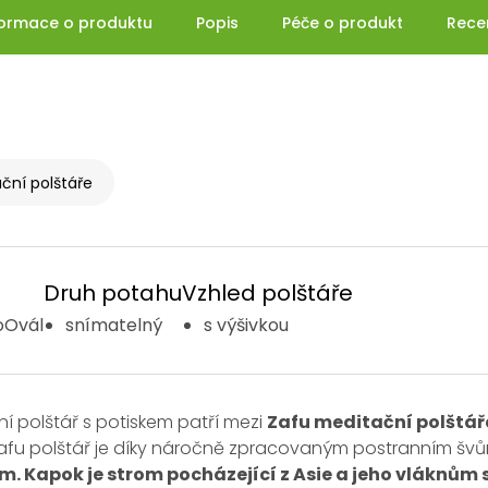
formace o produktu
Popis
Péče o produkt
Rece
ční polštáře
Druh potahu
Vzhled polštáře
oOvál
snímatelný
s výšivkou
í polštář s potiskem patří mezi
Zafu meditační polštář
Zafu polštář je díky náročně zpracovaným postranním švů
m.
Kapok je strom pocházející z Asie a
jeho vláknům s