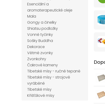
Esenciální a
aromaterapeutické oleje
Mala
Gongy a činelky
Shiatsu podložky
Vonné tyčinky
Sošky Buddha
Dekorace
Větrné zvonky
Zvonkohry
Dopo
Čakrové kameny
Tibetské mísy - ručně tepané
Tibetské mísy - strojově
vyráběné
Tibetské mísy
Křišťálové mísy