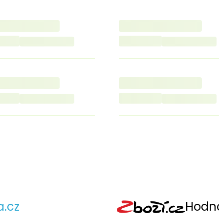
a.cz
Hodno