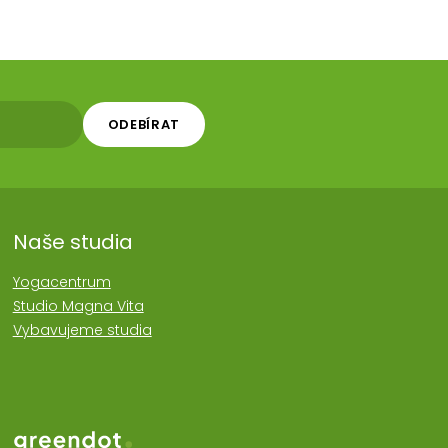
ODEBÍRAT
Naše studia
Yogacentrum
Studio Magna Vita
Vybavujeme studia
Web realozoval Greendot