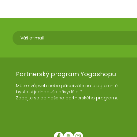
Partnerský program Yogashopu
Máte svůj web nebo příspíváte na blog a chtěli
byste si jednoduše přivydělat?
Zapojte se do našeho partnerského programu.