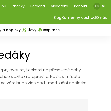
kupu
Značky
Poradna
Videotéka
Kontakt
CS
SK
Blog
Kamenný obchod
O nás
y a doplňky
Slevy
Inspirace
sedáky
zptylovat myšlenkami na přesezené nohy,
 lehce složíte a přepravíte. Navíc si můžete
a se vám bude více hodit meditační podložka