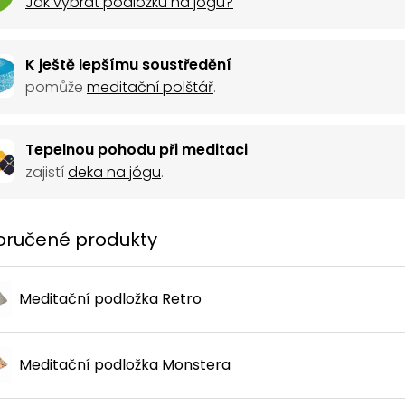
Jak vybrat podložku na jógu?
K ještě lepšímu soustředění
pomůže
meditační polštář
.
Tepelnou pohodu při meditaci
zajistí
deka na jógu
.
ručené produkty
Meditační podložka Retro
Meditační podložka Monstera