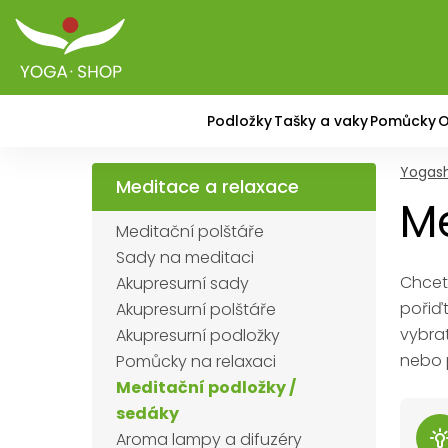
Podložky
Tašky a vaky
Pomůcky
O
Yogas
Meditace a relaxace
Me
Meditační polštáře
Sady na meditaci
Chcet
Akupresurní sady
pořiďt
Akupresurní polštáře
vybra
Akupresurní podložky
nebo p
Pomůcky na relaxaci
Meditační podložky /
sedáky
Aroma lampy a difuzéry