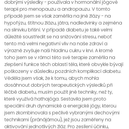
dobrými výsledky - používala v hormonální jógové
terapii pro menopauzu a andropauzu. V tomto
případě jsem se však zaměřila na jiné žlázy - na
hypofýzu, štítnou žlázu, játra, nadledvinky a zejména
na slinivku břišní. V případě diabetu je také velmi
důležité soustředit se na snižování stresu, neboť
tento má velmi negativní vliv na naše zdraví a
výrazně zvyšuje naši hladinu cukru v krvi. A kromě
toho jsem se v rámci této své terapie zaměřila na
zlepšení funkce těch oblastí těla, které obvykle bývají
poškozeny v důsledku pozdních komplikací diabetu.
Věděla jsem však, že k tomu, abych mohla
dosáhnout dobrých terapeutických výsledků při
léčbě diabetu, musím použít jiné techniky, než ty,
které využívá hathajóga. Sestavila jsem proto
speciální druh dynamické a energické jógy, kterou
jsem zkombinovala s pečlivě vybranými dechovými
technikami (pránájámou), jež jsou zaměřeny na
aktivování jednotlivých žláz. Pro zesílení účinku,