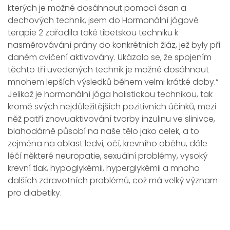
kterých je možné dosáhnout pomocí ásan a
dechových technik, jsem do Hormonální jógové
terapie 2 zařadila také tibetskou techniku k
nasměrovávání prány do konkrétních žláz, jež byly při
daném cvičení aktivovány. Ukázalo se, že spojením
těchto tří uvedených technik je možné dosáhnout
mnohem lepších výsledků během velmi krátké doby.“
Jelikož je hormonální jóga holistickou technikou, tak
kromě svých nejdůležitějších pozitivních účinků, mezi
něž patří znovuaktivování tvorby inzulinu ve slinivce,
blahodárně působí na naše tělo jako celek, a to
zejména na oblast ledvi, očí, krevního oběhu, dále
léčí některé neuropatie, sexuální problémy, vysoký
krevní tlak, hypoglykémii, hyperglykémii a mnoho
dalších zdravotních problémů, což má velký význam
pro diabetiky.