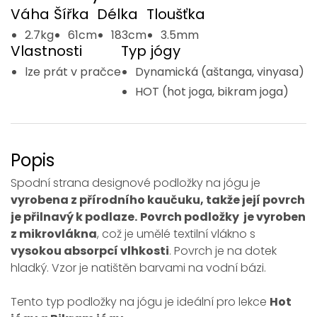
Váha
Šířka
Délka
Tloušťka
2.7kg
61cm
183cm
3.5mm
Vlastnosti
Typ jógy
lze prát v pračce
Dynamická (aštanga, vinyasa)
HOT (hot joga, bikram joga)
Popis
Spodní strana designové podložky na jógu je
vyrobena z přírodního kaučuku, takže její povrch
je přilnavý k podlaze.
Povrch podložky je vyroben
z mikrovlákna
, což je umělé textilní vlákno s
vysokou absorpcí vlhkosti
. Povrch je na dotek
hladký. Vzor je natištěn barvami na vodní bázi.
Tento typ podložky na jógu je ideální pro lekce
Hot