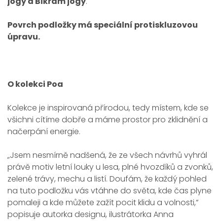
jógy a Bikram jógy
.
Povrch podložky má speciální protiskluzovou
úpravu.
O kolekci Poa
Kolekce je inspirovaná přírodou, tedy místem, kde se
všichni cítíme dobře a máme prostor pro
zklidnění a
načerpání energie
.
„Jsem nesmírně nadšená, že ze všech návrhů vyhrál
právě motiv letní louky u lesa, plné hvozdíků a zvonků,
zelené trávy, mechu a listí. Doufám, že každý pohled
na tuto podložku vás vtáhne do světa, kde čas plyne
pomaleji a kde můžete zažít pocit klidu a volnosti,”
popisuje autorka designu, ilustrátorka Anna