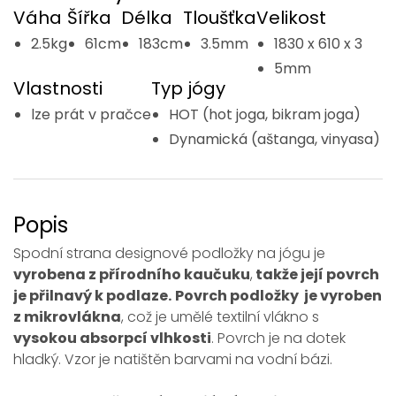
Váha
Šířka
Délka
Tloušťka
Velikost
2.5kg
61cm
183cm
3.5mm
1830 x 610 x 3
5mm
Vlastnosti
Typ jógy
lze prát v pračce
HOT (hot joga, bikram joga)
Dynamická (aštanga, vinyasa)
Popis
Spodní strana designové podložky na jógu je
vyrobena z přírodního kaučuku
,
takže její povrch
je přilnavý k podlaze.
Povrch podložky je vyroben
z mikrovlákna
, což je umělé textilní vlákno s
vysokou absorpcí vlhkosti
. Povrch je na dotek
hladký. Vzor je natištěn barvami na vodní bázi.