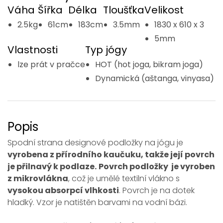
Váha
Šířka
Délka
Tloušťka
Velikost
2.5kg
61cm
183cm
3.5mm
1830 x 610 x 3
5mm
Vlastnosti
Typ jógy
lze prát v pračce
HOT (hot joga, bikram joga)
Dynamická (aštanga, vinyasa)
Popis
Spodní strana designové podložky na jógu je
vyrobena z přírodního kaučuku, takže její povrch
je přilnavý k podlaze.
Povrch podložky je vyroben
z mikrovlákna
, což je umělé textilní vlákno s
vysokou absorpcí vlhkosti
. Povrch je na dotek
hladký. Vzor je natištěn barvami na vodní bázi.