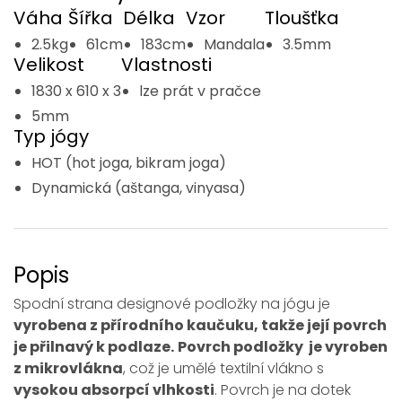
Váha
Šířka
Délka
Vzor
Tloušťka
2.5kg
61cm
183cm
Mandala
3.5mm
Velikost
Vlastnosti
1830 x 610 x 3
lze prát v pračce
5mm
Typ jógy
HOT (hot joga, bikram joga)
Dynamická (aštanga, vinyasa)
Popis
Spodní strana designové podložky na jógu je
vyrobena z přírodního kaučuku, takže její povrch
je přilnavý k podlaze.
Povrch podložky je vyroben
z mikrovlákna
, což je umělé textilní vlákno s
vysokou absorpcí vlhkosti
. Povrch je na dotek