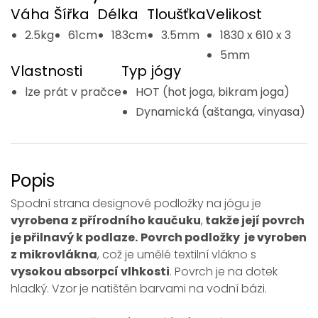
Váha
Šířka
Délka
Tloušťka
Velikost
2.5kg
61cm
183cm
3.5mm
1830 x 610 x 3
5mm
Vlastnosti
Typ jógy
lze prát v pračce
HOT (hot joga, bikram joga)
Dynamická (aštanga, vinyasa)
Popis
Spodní strana designové podložky na jógu je
vyrobena z přírodního kaučuku
,
takže její povrch
je přilnavý k podlaze.
Povrch podložky je vyroben
z mikrovlákna
, což je umělé textilní vlákno s
vysokou absorpcí vlhkosti
. Povrch je na dotek
hladký. Vzor je natištěn barvami na vodní bázi.