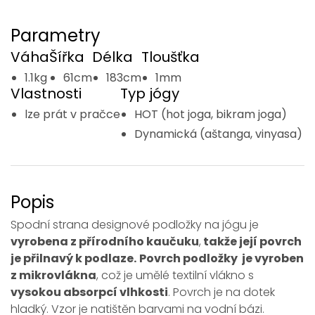
Parametry
Váha
Šířka
Délka
Tloušťka
1.1kg
61cm
183cm
1mm
Vlastnosti
Typ jógy
lze prát v pračce
HOT (hot joga, bikram joga)
Dynamická (aštanga, vinyasa)
Popis
Spodní strana designové podložky na jógu je
vyrobena z přírodního kaučuku
,
takže její povrch
je přilnavý k podlaze.
Povrch podložky je vyroben
z mikrovlákna
, což je umělé textilní vlákno s
vysokou absorpcí vlhkosti
. Povrch je na dotek
hladký. Vzor je natištěn barvami na vodní bázi.