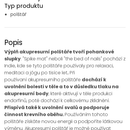
Typ produktu
polštář
Popis
Výplň akupresurní polštáře tvoří pohankové
slupky
. "Spike mat" neboli "the bed of nails" pochází z
Indie, kde se tyto polštáře používaly pro relaxaci,
meditaci a jógu po tisíce let
.
Při
používaní akupresurního polštáře
dochází k
uvolnění bolesti v těle a to v důsledku tlaku na
akupresurní body
, které aktivují v těle produkci
endorfinů, poté dochází k celkovému zklidnění.
Přispívá také k uvolnění svalů a podporuje
činnost krevního oběhu.
Používáním tohoto
polštáře získáte novou energii a podpoříte látkovou
výměnu. Akupresurní polštář je možné používat