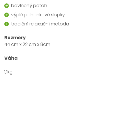
bavlněný potah
výplň pohankové slupky
tradiční relaxační metoda
Rozměry
44 cm x 22 cm x 8cm
Váha
1,1kg