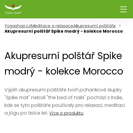
Yogashop.cz
Meditace a relaxace
Akupresurní polštáře
Akupresurní polštář Spike modrý - kolekce Morocco
Akupresurní polštář Spike
modrý - kolekce Morocco
Výplň akupresurní polštáře tvoří pohankové slupky.
"Spike mat" neboli "the bed of nails" pochází z Indie,
kde se tyto polštáře používaly pro relaxaci, meditaci
a jógu po tisíce let.
Více o produktu