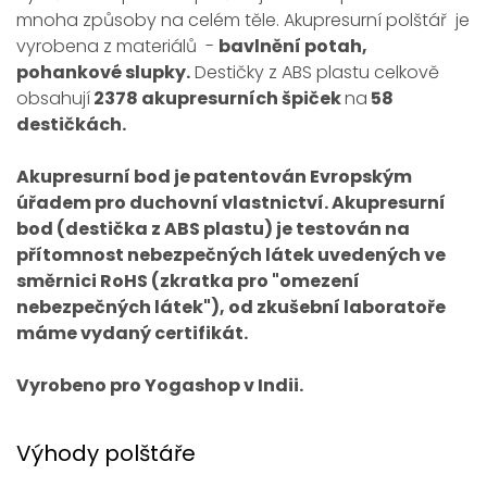
mnoha způsoby na celém těle. Akupresurní polštář je
vyrobena z materiálů -
bavlnění potah,
pohankové slupky.
Destičky z ABS plastu celkově
obsahují
2378 akupresurních špiček
na
58
destičkách.
Akupresurní bod je patentován Evropským
úřadem pro duchovní vlastnictví. Akupresurní
bod (destička z ABS plastu) je testován na
přítomnost nebezpečných látek uvedených ve
směrnici RoHS (zkratka pro "omezení
nebezpečných látek"), od zkušební laboratoře
máme vydaný certifikát.
Vyrobeno pro Yogashop v Indii.
Výhody polštáře