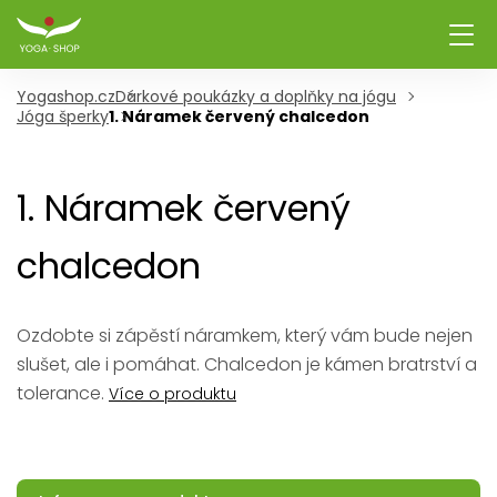
Yogashop.cz
Dárkové poukázky a doplňky na jógu
Jóga šperky
1. Náramek červený chalcedon
1. Náramek červený
chalcedon
Ozdobte si zápěstí náramkem, který vám bude nejen
slušet, ale i pomáhat. Chalcedon je kámen bratrství a
tolerance.
Více o produktu