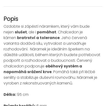
Popis
Ozdobte si zápěstí náramkem, který vám bude
nejen
slušet
, ale i
pomáhat
. Chalcedon je
kámen
bratrství a tolerance
. Jeho červená
varianta dodává sílu, vytrvalost a usnadňuje
rozhodování. Náramek je ideálním šperkem na
důležité události, během kterých budete potřebovat
podpořit a rozhodovat o budoucnosti. Červený
chalcedon podporuje
oběhový systém a
napomáhá srážení krve
. Pomáhá také při léčbě
senility a stabilizuje duševní rovnováhu. Náramek je
vyroben z rekonstruovaných kamenů.
Délka:
95 cm
Průměr korálků:
6 mm