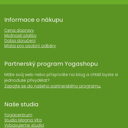
Informace o nákupu
Cena dopravy
Možnosti platby
Doba doručení
Místa pro osobní odběry
Partnerský program Yogashopu
Máte svůj web nebo příspíváte na blog a chtěli byste si
jednoduše přivydělat?
Zapojte se do našeho partnerského programu.
Naše studia
Yogacentrum
Studio Magna Vita
Vybavujeme studia