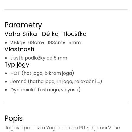
Parametry
Váha
Šířka
Délka
Tloušťka
2.8kg
68cm
183cm
5mm
Vlastnosti
tlusté podložky od 5 mm
Typ jógy
HOT (hot joga, bikram joga)
Jemná (hatha joga, jin joga, relaxační ...)
Dynamická (aštanga, vinyasa)
Popis
Jógová podložka Yogacentrum PU zpříjemní Vaše