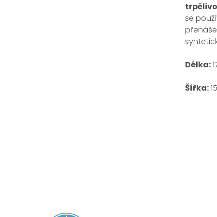
trpělivo
se použí
přenášen
syntetic
Délka:
1
Šířka:
1