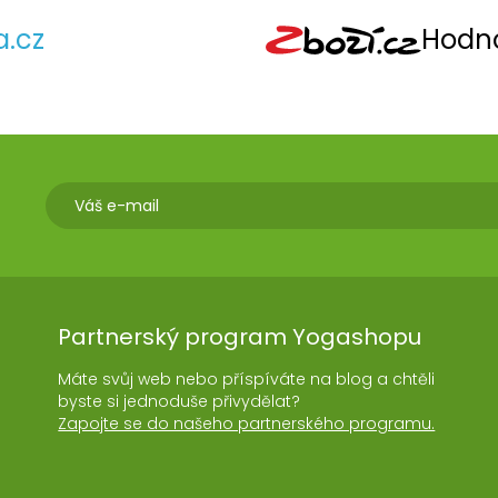
a.cz
Hodno
Partnerský program Yogashopu
Máte svůj web nebo příspíváte na blog a chtěli
byste si jednoduše přivydělat?
Zapojte se do našeho partnerského programu.