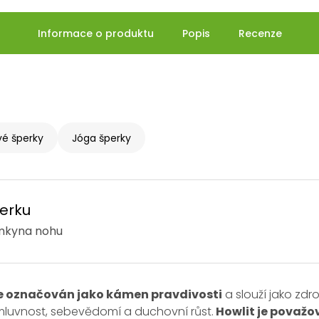
Informace o produktu
Popis
Recenze
é šperky
Jóga šperky
erku
mkyna nohu
e označován jako kámen pravdivosti
a slouží jako zdr
luvnost, sebevědomí a duchovní růst.
Howlit je považo