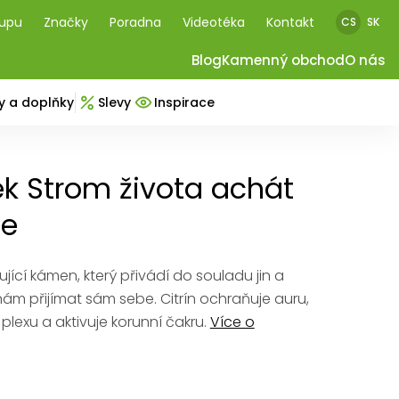
kupu
Značky
Poradna
Videotéka
Kontakt
CS
SK
Blog
Kamenný obchod
O nás
y a doplňky
Slevy
Inspirace
 Strom života achát
te
jící kámen, který přivádí do souladu jin a
m přijímat sám sebe. Citrín ochraňuje auru,
r plexu a aktivuje korunní čakru.
Více o