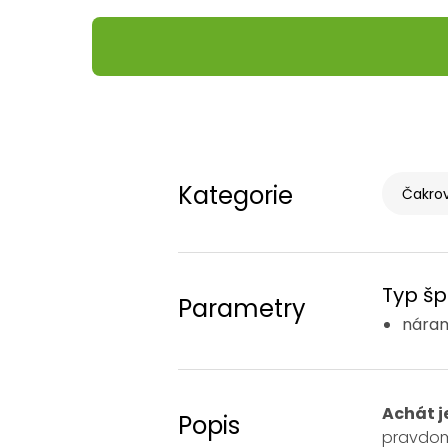
Kategorie
Čakrov
Typ šp
Parametry
nára
Achát j
Popis
pravdom