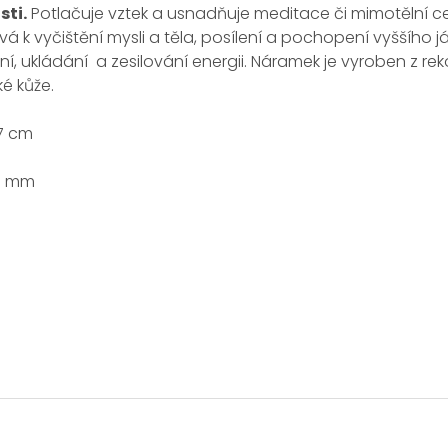
sti.
Potlačuje vztek a usnadňuje meditace či mimotělní c
vá k vyčištění mysli a těla, posílení a pochopení vyššího já 
í, ukládání a zesilování energii. Náramek je vyroben z 
ké kůže.
7 cm
5 mm