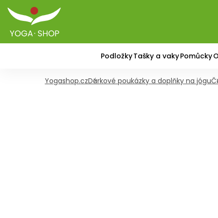
Podložky
Tašky a vaky
Pomůcky
O
Yogashop.cz
Dárkové poukázky a doplňky na jógu
Č