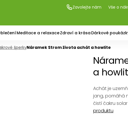
Zavolejte nám
Vše o ná
blečení
Meditace a relaxace
Zdraví a krása
Dárkové poukázk
akrové šperky
Náramek Strom života achát a howlite
Náramek
a howli
Achát je uzemňu
jang, pomáhá ná
čistí čakru sola
produktu