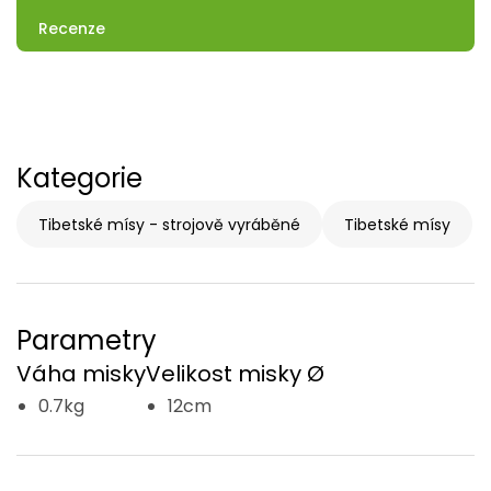
Recenze
Kategorie
Tibetské mísy - strojově vyráběné
Tibetské mísy
Parametry
Váha misky
Velikost misky Ø
0.7kg
12cm