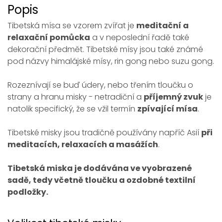
Popis
Tibetská mísa se vzorem zvířat je
meditační a
relaxační pomůcka
a v neposlední řadě také
dekorační předmět. Tibetské mísy jsou také známé
pod názvy himalájské mísy, rin gong nebo suzu gong.
Rozeznívají se buď údery, nebo třením tloučku o
strany a hranu misky - netradiční a
příjemný zvuk
je
natolik specifický, že se vžil termín
zpívající mísa
.
Tibetské misky jsou tradičně používány napříč Asií
při
meditacích, relaxacích a masážích
.
Tibetská miska je dodávána ve vyobrazené
sadě, tedy včetně tloučku a ozdobné textilní
podložky.