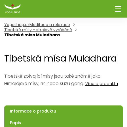
Yogashop.cz
Meditace a relaxace
Tibetské mísy - strojově vyráběné
Tibetská mísa Muladhara
Tibetská mísa Muladhara
Tibetské zpívající mísy jsou také známé jako
Himalájské mísy, rin nebo suzu gong.
Více o produktu
Informace o produktu
Popis