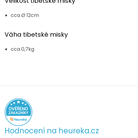
Velikost tibetské misky
cca Ø 12cm
Váha tibetské misky
cca 0,7kg
Hodnocení na heureka.cz