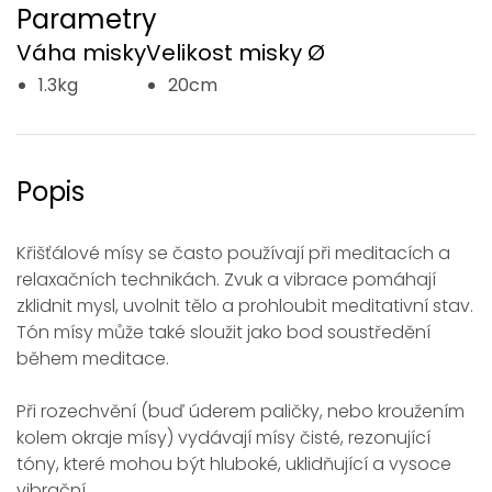
Parametry
Váha misky
Velikost misky Ø
1.3kg
20cm
Popis
Křišťálové mísy se často používají při meditacích a
relaxačních technikách. Zvuk a vibrace pomáhají
zklidnit mysl, uvolnit tělo a prohloubit meditativní stav.
Tón mísy může také sloužit jako bod soustředění
během meditace.
Při rozechvění (buď úderem paličky, nebo kroužením
kolem okraje mísy) vydávají mísy čisté, rezonující
tóny, které mohou být hluboké, uklidňující a vysoce
vibrační.