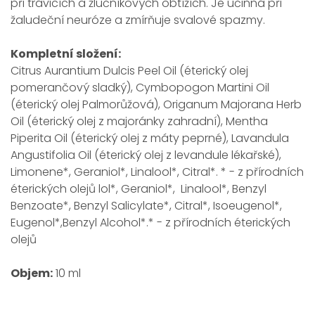
při trávicích a žlučníkových obtížích. Je účinná při
žaludeční neuróze a zmírňuje svalové spazmy.
Kompletní složení:
Citrus Aurantium Dulcis Peel Oil (éterický olej
pomerančový sladký), Cymbopogon Martini Oil
(éterický olej Palmorůžová), Origanum Majorana Herb
Oil (éterický olej z majoránky zahradní), Mentha
Piperita Oil (éterický olej z máty peprné), Lavandula
Angustifolia Oil (éterický olej z levandule lékařské),
Limonene*, Geraniol*, Linalool*, Citral*. * - z přírodních
éterických olejů lol*, Geraniol*, Linalool*, Benzyl
Benzoate*, Benzyl Salicylate*, Citral*, Isoeugenol*,
Eugenol*,Benzyl Alcohol*.* - z přírodních éterických
olejů
Objem:
10 ml