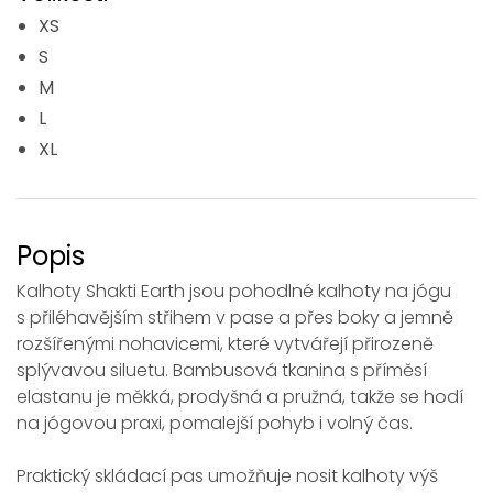
XS
S
M
L
XL
Popis
Kalhoty Shakti Earth jsou pohodlné kalhoty na jógu
s přiléhavějším střihem v pase a přes boky a jemně
rozšířenými nohavicemi, které vytvářejí přirozeně
splývavou siluetu. Bambusová tkanina s příměsí
elastanu je měkká, prodyšná a pružná, takže se hodí
na jógovou praxi, pomalejší pohyb i volný čas.
Praktický skládací pas umožňuje nosit kalhoty výš