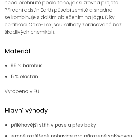
nebo přehnuté podle toho, jak si zrovna přejete.
Přírodní odstín Earth působí zemitě a snadno
se kombinuje s dalším oblečením na jógu. Díky
certifikaci Oeko-Tex jsou kalhoty zpracované bez
škodlivých chemikálií.
Materiál
95 % bambus
5 % elastan
Vyrobeno v EU
Hlavní výhody
přiléhavější střih v pase a přes boky
jemně rozšířené nohavice pro přirozeně splývavou