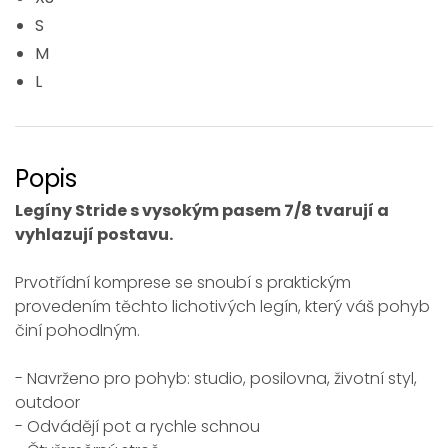
S
M
L
Popis
Legíny Stride s vysokým pasem 7/8 tvarují a
vyhlazují postavu.
Prvotřídní komprese se snoubí s praktickým
provedením těchto lichotivých legín, který váš pohyb
činí pohodlným.
- Navrženo pro pohyb: studio, posilovna, životní styl,
outdoor
- Odvádějí pot a rychle schnou