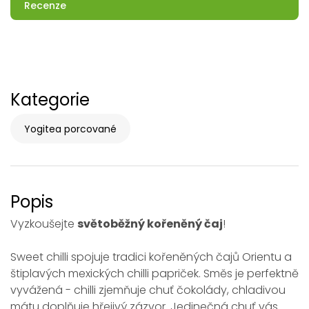
Recenze
Kategorie
Yogitea porcované
Popis
Vyzkoušejte
světoběžný kořeněný čaj
!
Sweet chilli spojuje tradici kořeněných čajů Orientu a
štiplavých mexických chilli papriček. Směs je perfektně
vyvážená - chilli zjemňuje chuť čokolády, chladivou
mátu doplňuje hřejivý zázvor. Jedinečná chuť vás