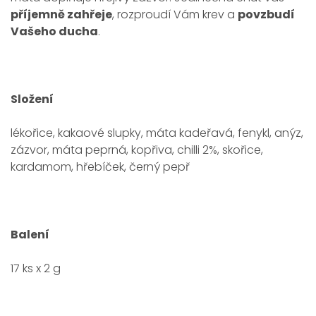
příjemně zahřeje
, rozproudí Vám krev a
povzbudí
Vašeho ducha
.
Složení
lékořice, kakaové slupky, máta kadeřavá, fenykl, anýz,
zázvor, máta peprná, kopřiva, chilli 2%, skořice,
kardamom, hřebíček, černý pepř
Balení
17 ks x 2 g