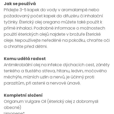
Jak se používá
Přidejte 3-5 kapek do vody v aromalampě nebo
požadovaný počet kapek do difuzéru či inhalační
tyčinky. Éterický olej oregano můžete také použít k
přímé inhalaci. Podrobné informace o možnostech
použití éterických olejů najdete v brožuře Éterické
oleje. Nepoužívejte neředěné na pokožku, chraňte oči
a chraňte před dětmi.
Komu udělá radost
Antimikrobiální olej na infekce dýchacích cest, záněty
tenkého a tlustého střeva, hltanu, ledvin, močového
měchýře, mízních uzlin a nervů, je účinný proti
parazitům, při astenii a nervové únavě.
Kompletní složení
Origanum Vulgare Oil (éterický olej z dobromysli
obecné)
Limonene*