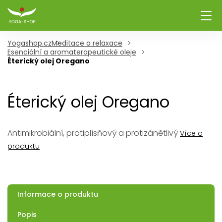
Yogashop.cz
Meditace a relaxace
Esenciální a aromaterapeutické oleje
Éterický olej Oregano
Éterický olej Oregano
Antimikrobiální, protiplísňový a protizánětlivý
Více o
produktu
Informace o produktu
Popis