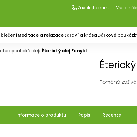
Zavolejte nám
Vše o ná
blečení
Meditace a relaxace
Zdraví a krása
Dárkové poukázk
aterapeutické oleje
Éterický olej Fenykl
Éterický
Pomáhá zažíván
Informace o produktu
Popis
Recenze