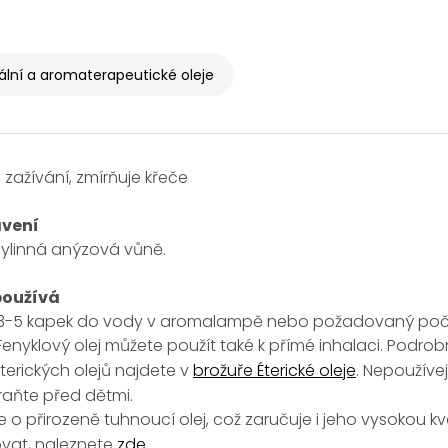
ální a aromaterapeutické oleje
ažívání, zmírňuje křeče
avení
bylinná anýzová vůně.
používá
e 3-5 kapek do vody v aromalampě nebo požadovaný počet
 Fenyklový olej můžete použít také k přímé inhalaci. Pod
éterických olejů najdete v
brožuře Éterické oleje
. Nepoužíve
raňte před dětmi.
 o přirozeně tuhnoucí olej, což zaručuje i jeho vysokou kvali
vat, naleznete
zde
.