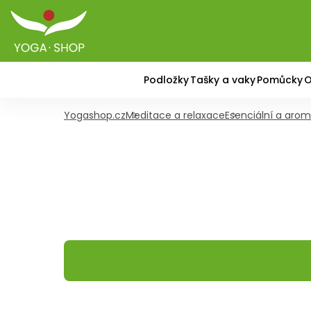
Podložky
Tašky a vaky
Pomůcky
O
Yogashop.cz
Meditace a relaxace
Esenciální a arom