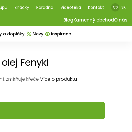
kupu
Značky
Poradna
Videotéka
Kontakt
CS
SK
Blog
Kamenný obchod
O nás
y a doplňky
Slevy
Inspirace
 olej Fenykl
í, zmírňuje křeče
Více o produktu