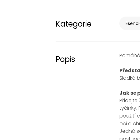
Kategorie
Esenci
Pomáhá z
Popis
Předst
Sladká 
Jak se 
Přidejt
tyčinky.
použití 
oči a ch
Jedná se
postupo