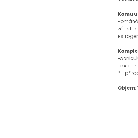
Komu u
Pomáhá z
zánětec
estroge
Komplet
Foenicul
Limonen
* - přír
Objem: