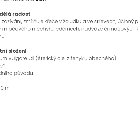
dělá radost
ažívání, zmírňuje křeče v žaludku a ve střevech, účinný p
h močového měchýře, edémech, nadváze či močových k
nu.
ní složení
um Vulgare Oil (éterický olej z fenyklu obecného)
e*
odního původu
10 ml