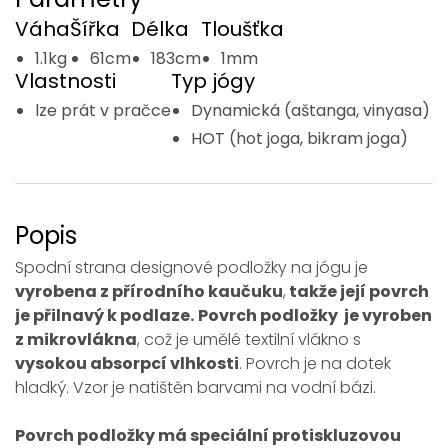
Váha
Šířka
Délka
Tloušťka
1.1kg
61cm
183cm
1mm
Vlastnosti
Typ jógy
lze prát v pračce
Dynamická (aštanga, vinyasa)
HOT (hot joga, bikram joga)
Popis
Spodní strana designové podložky na jógu je
vyrobena z přírodního kaučuku
,
takže její povrch
je přilnavý k podlaze.
Povrch podložky je vyroben
z mikrovlákna
, což je umělé textilní vlákno s
vysokou absorpcí vlhkosti
. Povrch je na dotek
hladký. Vzor je natištěn barvami na vodní bázi.
Povrch podložky má speciální protiskluzovou