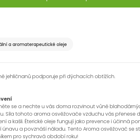
ální a aromaterapeutické oleje
ně jehličnanů podporuje při dýchacích obtížích.
avení
te se a nechte u vás doma rozvinout vůně blahodárných 
u. Síla tohoto aroma osvěžovače vzduchu vás přenese do 
ní a kašli. Éterické oleje fungují jako prevence i účinná po
ují únavu a povznáší náladu. Tento Aroma osvěžovač se 
kem pro sychravá období roku!