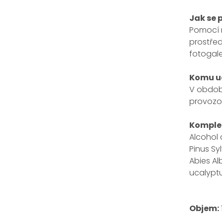
Jak se 
Pomocí r
prostřed
fotogale
Komu u
V období
provozov
Komplet
Alcohol 
Pinus Syl
Abies Al
ucalyptu
Objem: