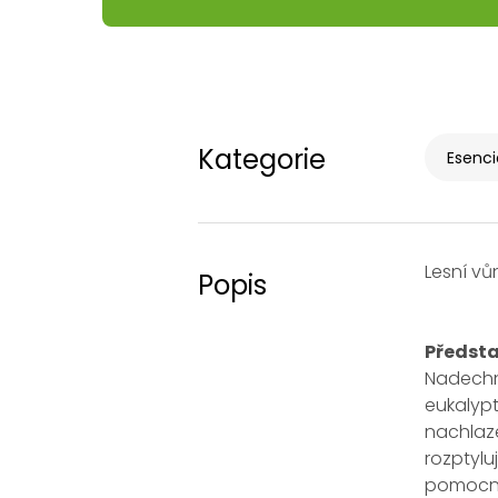
Kategorie
Esenci
Lesní vů
Popis
Předst
Nadechně
eukalypt
nachlaze
rozptyl
pomocní