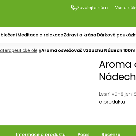
Zavolejte nám
Vše o ná
blečení
Meditace a relaxace
Zdraví a krása
Dárkové poukázk
aterapeutické oleje
Aroma osvěžovač vzduchu Nádech 100m
Aroma 
Nádech
Lesní vůně jehl
o produktu
Informace o produktu
Popis
Recenze