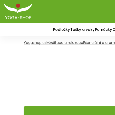
Podložky
Tašky a vaky
Pomůcky
O
Yogashop.cz
Meditace a relaxace
Esenciální a arom