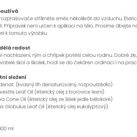
používá
ozprašovače stříkněte směs několikrát do vzduchu. Éteric
í. Přípravek není určen k aplikaci na tělo. Prosíme dbejt
rii k tomuto výrobku.
dělá radost
 nachlazení, rým a chřipek potěší celou rodinu. Dobré zku
atelé škol a školek, hodí se do čekáren ordinací i na prac
ní složení
denat. (kvasný líh denaturovaný, rozpouštědlo)
vestris Leaf Oil (éterický olej z borovice lesní)
ba Cone Oil (éterický olej ze šišek jedle bělokoré)
s Globulus Leaf Oil (éterický olej eukalyptový).
100 ml