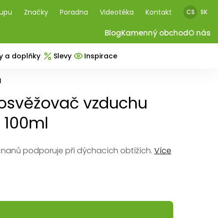
kupu
Značky
Poradna
Videotéka
Kontakt
CS
SK
Blog
Kamenný obchod
O nás
y a doplňky
Slevy
Inspirace
l
osvěžovač vzduchu
 100ml
ičnanů podporuje při dýchacích obtížích.
Více