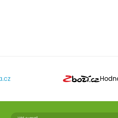
a.cz
Hodno