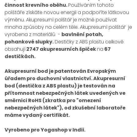
činnost krevního oběhu.
Používáním tohoto
polštáře získáte novou energii a podpoříte látkovou
výměnu. Akupresurní polštář je možné používat
mnoha způsoby na celém těle. Akupresurní polštář je
vyrobena z materiálů -
bavlnění potah,
pohankové slupky.
Destičky z ABS plastu celkově
obsahují
2747 akupresurních špiček
na
67
destičkách.
Akupresurní bod je patentován Evropským
úřadem pro duchovní vlastnictví. Akupresurní
bod (destička z ABS plastu) je testován na
přítomnost nebezpečných látek uvedených ve
směrnici RoHS (zkratka pro "omezení
nebezpečných látek"), od zkušební laboratoře
máme vydaný certifikát.
Vyrobeno pro Yogashop v Indii.