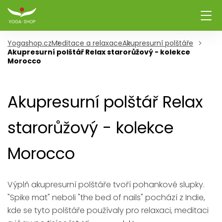
Yogashop.cz
Meditace a relaxace
Akupresurní polštáře
Akupresurní polštář Relax starorůžový - kolekce
Morocco
Akupresurní polštář Relax
starorůžový - kolekce
Morocco
Výplň akupresurní polštáře tvoří pohankové slupky.
"Spike mat" neboli "the bed of nails" pochází z Indie,
kde se tyto polštáře používaly pro relaxaci, meditaci