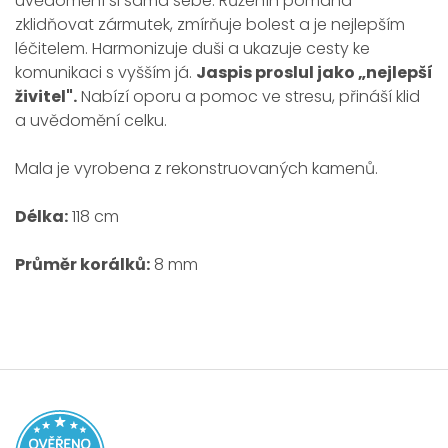
uvědomění si sama sebe. Růženín pomáhá
zklidňovat zármutek, zmírňuje bolest a je nejlepším
léčitelem. Harmonizuje duši a ukazuje cesty ke
komunikaci s vyšším já.
Jaspis proslul jako „nejlepší
živitel".
Nabízí oporu a pomoc ve stresu, přináší klid
a uvědomění celku.
Mala je vyrobena z rekonstruovaných kamenů.
Délka:
118 cm
Průměr korálků:
8 mm